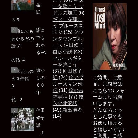
岳
ーを弾こう サ
話
ドルの加工
(6)
ギターを弾こ
３６
う ブルースを
誰に
学ぶ
(15)
ダウ
でも
ンタウンブル
わか
ース 仲田修子
自伝小説
(42)
るPA
ブルースギタ
の話 ,4
ーを弾こう
懐か
(37)
仲田修子
話
(24)
僕のブ
ご質問、ご意
しの
ルースマン列
見、ご感想は
６０
伝
(31)
僕の吉
こちらの↓フォ
年
祥寺話
(77)
僕
ームよりお願
代 3
らの北沢話
いします。
(49)
新出演者
どんなちょっ
仲田
(14)
とした事でも
修子
お便り頂ける
話
と嬉しいです♪
１
ご意見、ご感