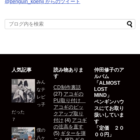
@penguin_koenji からのツイート
人気記事
読み物ありま
仲田修子のア
す
ルバム
みん
「ALMOST
CD制作裏話
LOST
なテ
(27)
アコギの
MIND」
レビ
PU取り付け
ペンギンハウ
っ子
アコギのピッ
スにてお取り
だった
クアップ取り
扱いしていま
７
付け
(4)
アコギ
す
の弦高を直す
「定価 ２０
僕の
(5)
ギターを弾
００円」
八ヶ
こう
(87)
ギタ