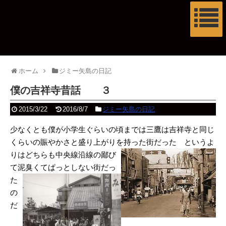
ホーム
ジミー矢島の日記
僕の吉祥寺昔話 ３
2015/3/22
2016/8/7
ジミー矢島の日記
少なくとも僕が小学生ぐらいの頃までは三鷹は吉祥寺と同じ
くらいの賑やかさと盛り上がりを持った
街だった というよ
りはどちらも中央線沿線の鄙び
て泥臭
くてぱっとしない街だっ
た
の
だ