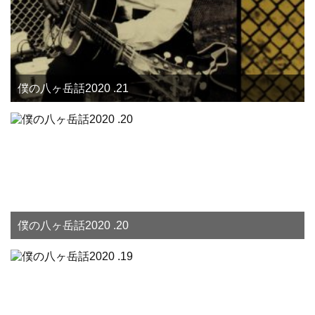
僕の八ヶ岳話2020 .21
僕の八ヶ岳話2020 .20