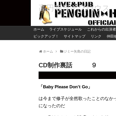
高円寺ライブハウス
ホーム
ライブスケジュール
これからの出演者
ピックアップ！
サイトマップ
リンク
仲田
ホーム
ジミー矢島の日記
CD制作裏話 ９
「Baby Please Don’t Go」
は今まで修子が全然歌ったことのなか
になったの
だ