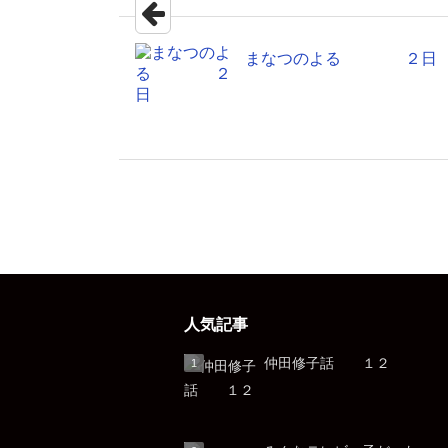
まなつのよる ２日
人気記事
仲田修子話 １２