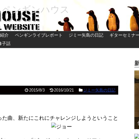
 ペンギンハウス
紹介
ペンギンライブレポート
ジミー矢島の日記
ギターセミナ
修子話
2015/8/3
2016/10/21
ジミー矢島の日記
った曲、新たにこれにチャレンジしようということ