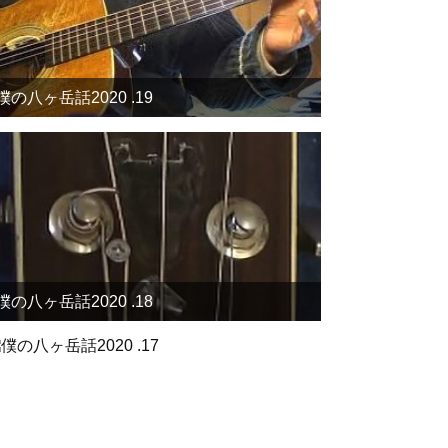
僕の八ヶ岳話2020 .19
僕の八ヶ岳話2020 .18