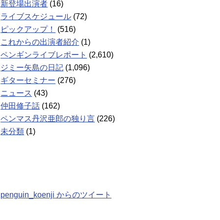
新登場出演者
(16)
ライブスケジュール
(72)
ピックアップ！
(516)
これからの出演者紹介
(1)
ペンギンライブレポート
(2,610)
ジミー矢島の日記
(1,096)
ギターセミナー
(276)
ニュース
(43)
仲田修子話
(162)
ペンマス丹沢亜郎の独り言
(226)
未分類
(1)
penguin_koenji からのツイート