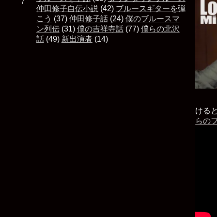
た ７
仲田修子自伝小説
(42)
ブルースギターを弾
こう
(37)
仲田修子話
(24)
僕のブルースマ
ン列伝
(31)
僕の吉祥寺話
(77)
僕らの北沢
話
(49)
新出演者
(14)
ける
らの