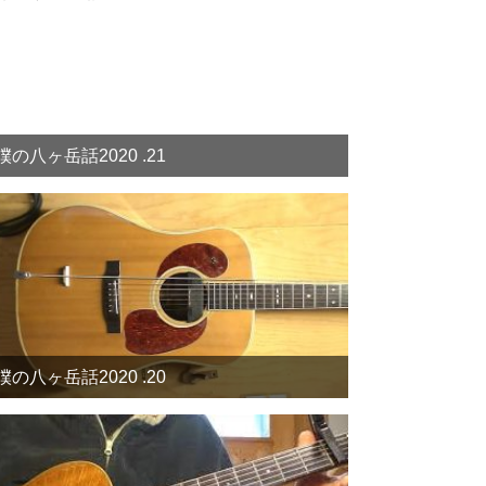
僕の八ヶ岳話2020 .21
僕の八ヶ岳話2020 .20