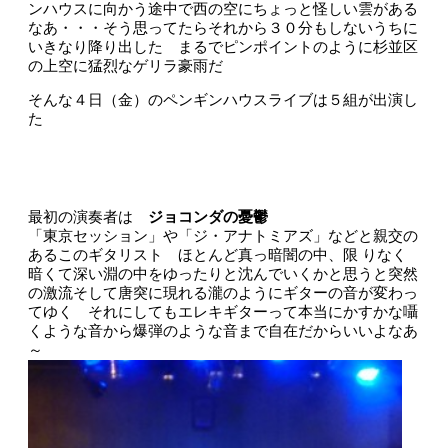
ンハウスに向かう途中で西の空にちょっと怪しい雲がある
なあ・・・そう思ってたらそれから３０分もしないうちに
いきなり降り出した まるでピンポイントのように杉並区
の上空に猛烈なゲリラ豪雨だ
そんな４日（金）のペンギンハウスライブは５組が出演し
た
最初の演奏者は
ジョコンダの憂鬱
「東京セッション」や「ジ・アナトミアズ」などと親交の
あるこのギタリスト ほとんど真っ暗闇の中、限 りなく
暗くて深い淵の中をゆったりと沈んでいくかと思うと突然
の激流そして唐突に現れる瀧のようにギターの音が変わっ
てゆく それにしてもエレキギターって本当にかすかな囁
くような音から爆弾のような音まで自在だからいいよなあ
～