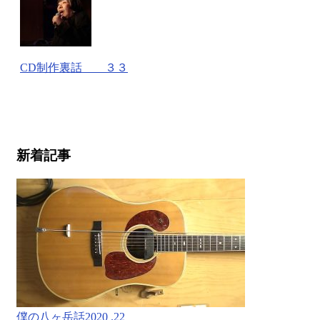
CD制作裏話 ３３
新着記事
僕の八ヶ岳話2020 .22