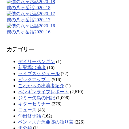
僕の八ヶ岳話2020 .18
僕の八ヶ岳話2020 .17
僕の八ヶ岳話2020 .16
カテゴリー
デイリーペンギン
(1)
新登場出演者
(16)
ライブスケジュール
(72)
ピックアップ！
(516)
これからの出演者紹介
(1)
ペンギンライブレポート
(2,610)
ジミー矢島の日記
(1,096)
ギターセミナー
(276)
ニュース
(43)
仲田修子話
(162)
ペンマス丹沢亜郎の独り言
(226)
未分類
(1)