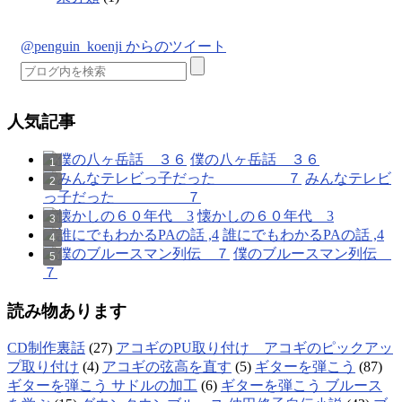
@penguin_koenji からのツイート
人気記事
僕の八ヶ岳話 ３６
みんなテレビ
っ子だった ７
懐かしの６０年代 3
誰にでもわかるPAの話 ,4
僕のブルースマン列伝
７
読み物あります
CD制作裏話
(27)
アコギのPU取り付け アコギのピックアッ
プ取り付け
(4)
アコギの弦高を直す
(5)
ギターを弾こう
(87)
ギターを弾こう サドルの加工
(6)
ギターを弾こう ブルース