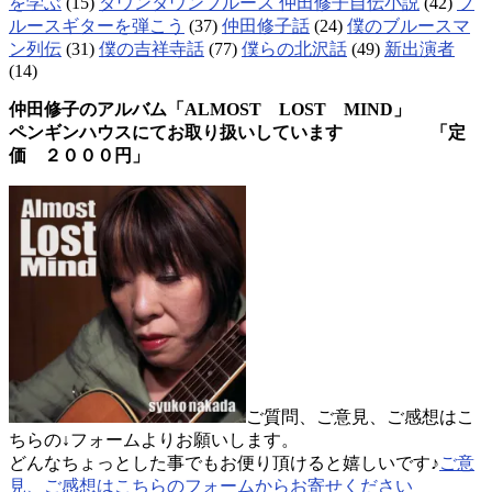
を学ぶ
(15)
ダウンタウンブルース 仲田修子自伝小説
(42)
ブ
ルースギターを弾こう
(37)
仲田修子話
(24)
僕のブルースマ
ン列伝
(31)
僕の吉祥寺話
(77)
僕らの北沢話
(49)
新出演者
(14)
仲田修子のアルバム「ALMOST LOST MIND」
ペンギンハウスにてお取り扱いしています 「定
価 ２０００円」
ご質問、ご意見、ご感想はこ
ちらの↓フォームよりお願いします。
どんなちょっとした事でもお便り頂けると嬉しいです♪
ご意
見、ご感想はこちらのフォームからお寄せください