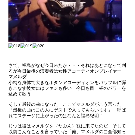
さて、福島がなぜ今日来たか・・・それはあとになって判
るが今日最後の演奏者は女性アコーディオンプレイヤー
マメルダ
小柄な身体で大きなボタンアコーディオンをパワフルに弾
きこなす彼女にはファンも多い 今日も目一杯のパワーを
込めて歌う
そして最後の曲になった ここでマメルダがこう言った
「最後の曲はこの人にゲストで入ってもらいます」 呼ば
れてステージに上がったのはなんと福島紀明！
じつは彼はマメルダを（たぶん）観に来てたのだ そして
以前こんなことを言っていた「俺、マメルダの曲全部知っ