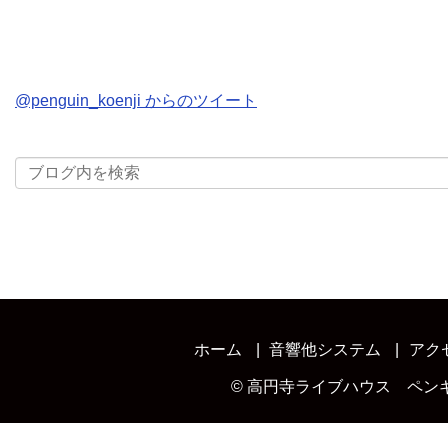
@penguin_koenji からのツイート
ホーム
音響他システム
アク
©
高円寺ライブハウス ペン