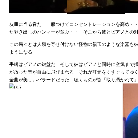
灰皿に当る音だ 一服つけてコンセントレーションを高め・
た剥き出しのハンマーが並ぶ・・・そこから彼とピアノとの
この易々とは人類を寄せ付けない怪物の親玉のような楽器も
ようになる
手綱はピアノの鍵盤だ そして彼はピアノと同時に空気まで
が放った音が自由に飛びまわる それが耳元をくすぐってゆ
全曲が美しいバラードだった 聴くものが皆「取り憑かれて