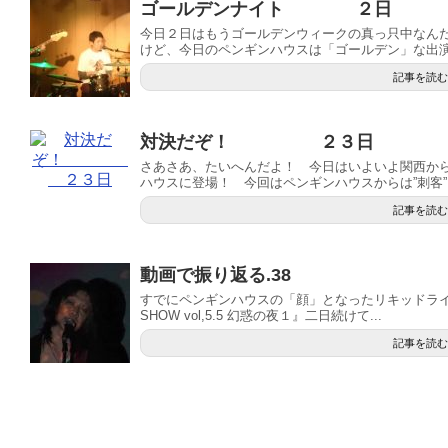
ゴールデンナイト ２日
今日２日はもうゴールデンウィークの真っ只中なん
けど、今日のペンギンハウスは「ゴールデン」な出演プ
記事を読む
対決だぞ！ ２３日
さあさあ、たいへんだよ！ 今日はいよいよ関西か
ハウスに登場！ 今回はペンギンハウスからは”刺客”と
記事を読む
動画で振り返る.38
すでにペンギンハウスの「顔」となったリキッドライト
SHOW vol,5.5 幻惑の夜１』二日続けて...
記事を読む