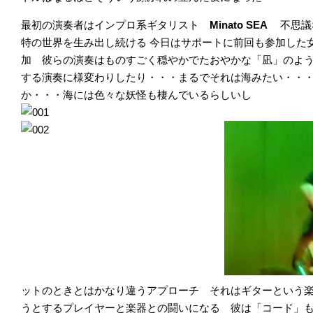
最初の演奏者はインプロ系ギタリスト
Minato SEA
不思議
特の世界を生み出し続ける 今日はサポートに前回も参加した
加 彼らの演奏はものすごく穏やかでたおやかな「凪」のよ
する演奏に様変わりしたり・・・まるでそれは海みたい・・
か・・・海には色々な妖怪も棲んでいるらしいし
ットのときとはかなり違うアプローチ それはギターという
うとするプレイヤーと楽器との闘いになる 彼は「コード」