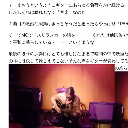
てしまおうというようにギターにあらゆる負荷をかけ続ける
しかしそれは紛れもなく「音楽」なのだ
１曲目の激烈な演奏はきっとそうだと思ったらやっぱり「PAR
そしてMCで「スリランカ」の話を・・・「あれだけ他民族で
く平和に暮らしている・・・」というような
最後のほうの演奏にはとても怪しげなまるで暗闇の中で妖怪
の耳には決して聴こえてこないそんな声をギターが表わして
の柔ら