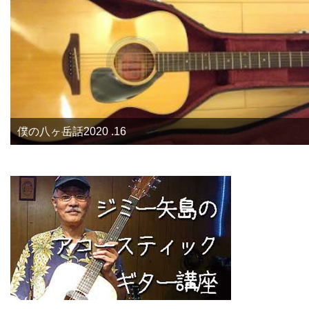
僕の八ヶ岳話2020 .16