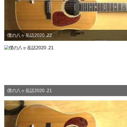
僕の八ヶ岳話2020 .22
僕の八ヶ岳話2020 .21