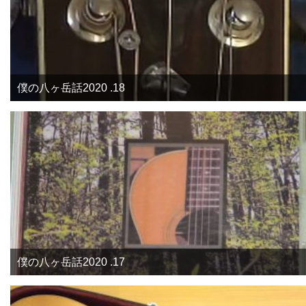
僕の八ヶ岳話2020 .18
僕の八ヶ岳話2020 .17