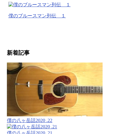
僕のブルースマン列伝 １
新着記事
僕の八ヶ岳話2020 .22
僕の八ヶ岳話2020 .21