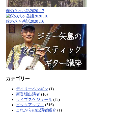
僕の八ヶ岳話2020 .17
僕の八ヶ岳話2020 .16
カテゴリー
デイリーペンギン
(1)
新登場出演者
(16)
ライブスケジュール
(72)
ピックアップ！
(516)
これからの出演者紹介
(1)