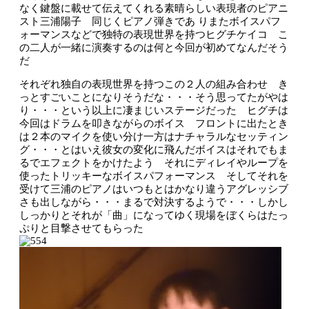
なく鍵盤に載せて伝えてくれる素晴らしい表現者のピアニ
スト三浦陽子 同じくピアノ弾きであ りまたボイスパフ
ォーマンスなどで独特の表現世界を持つヒグチケイコ こ
の二人が一緒に演奏するのは何と今回が初めてなんだそう
だ
それぞれ独自の表現世界を持つこの２人の組み合わせ き
っとすごいことになりそうだな・・・そう思ってたがやは
り・・・という以上に凄まじいステージだった ヒグチは
今回はドラムを叩きながらのボイス フロントに出たとき
は２本のマイクを使い分け一方はナチャラルなセッティン
グ・・・とはいえ彼女の変化に飛んだボイスはそれでもま
るでエフェクトをかけたよう それにディレイやループを
使ったトリッキーなボイスパフォーマンス そしてそれを
受けて三浦のピアノはいつもとはかなり違うアグレッシブ
さも出しながら・・・まるで対決するようで・・・しかし
しっかりとそれが「曲」になってゆく現場をぼくらはたっ
ぷりと目撃させてもらった