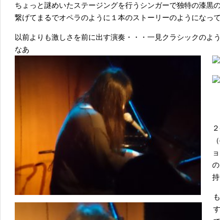
ちょっと謎めいたステージングを行うシンガーで独特の漆黒
繋げてまるでオペラのように１本のストーリーのようになっ
以前よりも激しさを前に出す演奏・・・一見クラシックのよ
なあ
２
（
ョ
の