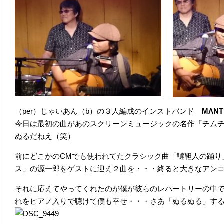
（per）じゃいあん（b）の３人編成のインストバンド
MΛNT
今日は最初の曲があのスクリーンミュージックの名作「チム
ぬるだねえ（笑）
前にどこかのCMでも使われてたクラシック曲「韃靼人の踊り
ス」の源一郎をゲストに迎え２曲を・・・終ると大きなアン
それに応えてやってくれたのが僕が彼らのレパートリーの中でも一番好
れをピアノ入りで聴けて僕も幸せ・・・さあ「ぬるぬる」す