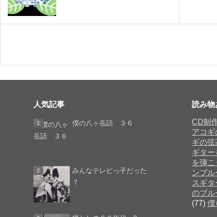
人気記事
読み物
CD制
僕の八ヶ岳話 ３６
アコギ
ギの弦
ギター
を弾こ
みんなテレビっ子だった
ンブル
７
スギタ
のブル
(77)
僕