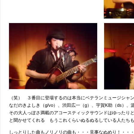
（笑） ３番目に登場するのは本当にベテランミュージシャ
なだのきよしき（g/vo）、渋田広一（g）、宇賀K助（ds）
その大人っぽさ満載のアコースティックサウンドはゆったり
と聞かせてくれる もうこれくらいぬるぬるしている人たち
しっとりした曲もノリノリの曲も・・・見事なぬめり！・・