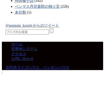
仲田修子話
(162)
ペンマス丹沢亜郎の独り言
(226)
未分類
(1)
@penguin_koenji からのツイート
ホーム
音響他システム
アクセス
お問い合わせ
©
高円寺ライブハウス ペンギンハウス