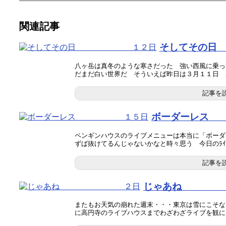
関連記事
そしてそ
八ヶ岳は真冬のような寒さだった 強い西風に乗っ
だまだ白い世界だ そういえば昨日は３月１１日 あの
記事を
ボーダーレ
ペンギンハウスのライブメニューは本当に「ボーダ
ずば抜けてるんじゃないかなと時々思う 今日のﾗｲﾌﾞ
記事を
じゃあね
またもお天気の崩れた週末・・・東京は雪にこそな
に高円寺のライブハウスまでわざわざライブを観に..