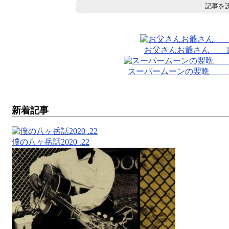
記事を
お父さんお爺さん 1
スーパームーンの翌晩
新着記事
僕の八ヶ岳話2020 .22