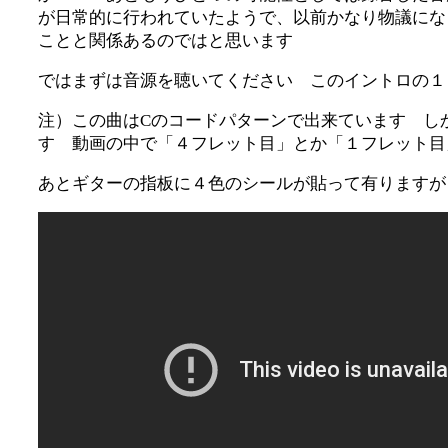
が日常的に行われていたようで、以前かなり物議にな
ことと関係あるのではと思います
ではまずは音源を聴いてください このイントロの１
注）この曲はCのコードパターンで出来ています し
す 動画の中で「４フレット目」とか「１フレット目
あとギターの指板に４色のシールが貼って有りますが