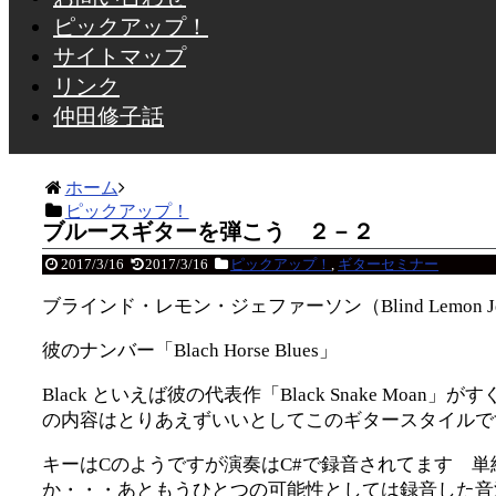
ピックアップ！
サイトマップ
リンク
仲田修子話
ホーム
ピックアップ！
ブルースギターを弾こう ２－２
2017/3/16
2017/3/16
ピックアップ！
,
ギターセミナー
ブラインド・レモン・ジェファーソン（Blind Lemon Jef
彼のナンバー「Blach Horse Blues」
Black といえば彼の代表作「Black Snake 
の内容はとりあえずいいとしてこのギタースタイルで
キーはCのようですが演奏はC#で録音されてます 
か・・・あともうひとつの可能性としては録音した音