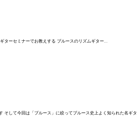
ターセミナーでお教えする ブルースのリズムギター...
 そして今回は「ブルース」に絞ってブルース史上よく知られた名ギタリ