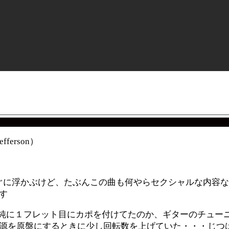
ferson）
Moan」がすぐに浮かぶけど、たぶんこの曲も何やらセクシャルな
す
単純に１フレット目にカポを付けてたのか、ギターのチュー
源を原盤にするときに少し回転数を上げていた・・・じつ