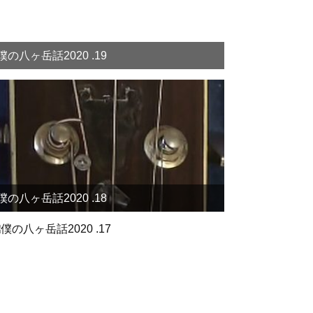
僕の八ヶ岳話2020 .19
僕の八ヶ岳話2020 .18