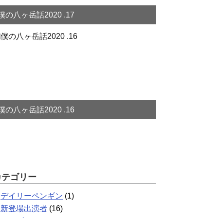
僕の八ヶ岳話2020 .17
僕の八ヶ岳話2020 .16
カテゴリー
デイリーペンギン
(1)
新登場出演者
(16)