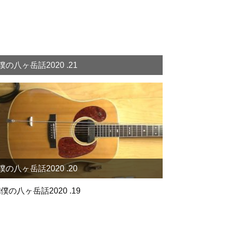
僕の八ヶ岳話2020 .21
僕の八ヶ岳話2020 .20