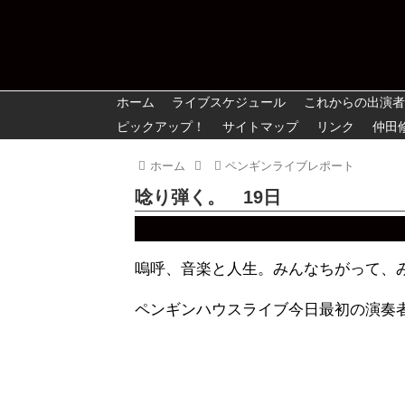
ホーム
ライブスケジュール
これからの出演者
ピックアップ！
サイトマップ
リンク
仲田
ホーム
ペンギンライブレポート
唸り弾く。 19日
嗚呼、音楽と人生。みんなちがって、
ペンギンハウスライブ今日最初の演奏