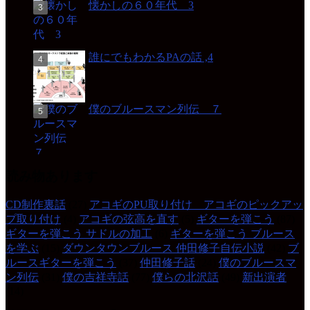
懐かしの６０年代 3
誰にでもわかるPAの話 ,4
僕のブルースマン列伝 ７
読み物あります
CD制作裏話
(27)
アコギのPU取り付け アコギのピックアッ
プ取り付け
(4)
アコギの弦高を直す
(5)
ギターを弾こう
(87)
ギターを弾こう サドルの加工
(6)
ギターを弾こう ブルース
を学ぶ
(15)
ダウンタウンブルース 仲田修子自伝小説
(42)
ブ
ルースギターを弾こう
(37)
仲田修子話
(24)
僕のブルースマ
ン列伝
(31)
僕の吉祥寺話
(77)
僕らの北沢話
(49)
新出演者
(14)