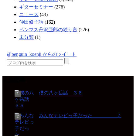
ギターセミナー
(276)
ニュース
(43)
仲田修子話
(162)
ペンマス丹沢亜郎の独り言
(226)
未分類
(1)
@penguin_koenji からのツイート
人気記事
僕の八ヶ岳話 ３６
みんなテレビっ子だった ７