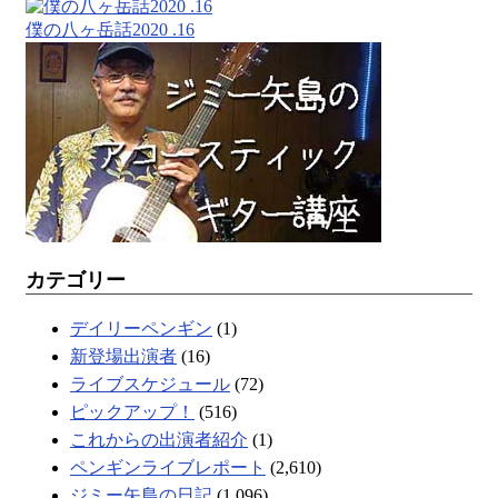
僕の八ヶ岳話2020 .16
カテゴリー
デイリーペンギン
(1)
新登場出演者
(16)
ライブスケジュール
(72)
ピックアップ！
(516)
これからの出演者紹介
(1)
ペンギンライブレポート
(2,610)
ジミー矢島の日記
(1,096)