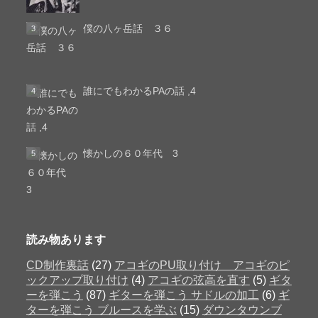
僕の八ヶ岳話 ３６
誰にでもわかるPAの話 ,4
懐かしの６０年代 3
読み物あります
CD制作裏話
(27)
アコギのPU取り付け アコギのピ
ックアップ取り付け
(4)
アコギの弦高を直す
(5)
ギタ
ーを弾こう
(87)
ギターを弾こう サドルの加工
(6)
ギ
ターを弾こう ブルースを学ぶ
(15)
ダウンタウンブ