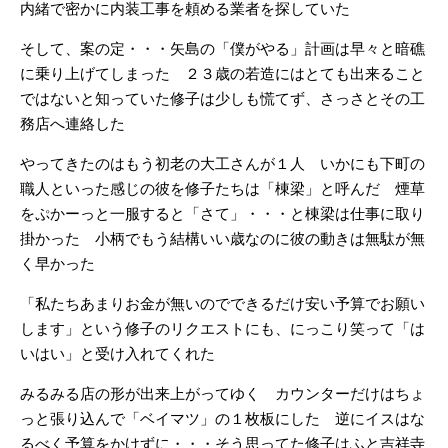
内緒で密かに内装工事を頼める業者を探していた
そして、案の定・・・矢島の「僕がやる」計画は早々と暗礁
に乗り上げてしまった ２３歳の若造にはとても出来ること
ではないと知っていた修子は少しも慌てず、さっさとその工
務店へ連絡した
やってきたのはもう初老の大工さんが１人 いかにも下町の
職人といった感じの彼を修子たち
は「棟梁」と呼んだ 煙草
をぷかーっと一服すると「さて」・・・と棟梁は仕事に取り
掛かった 小柄でもう結構いい歳なのに彼の動きは無駄が無
く早かった
「私たちあまりお金が無いのでできるだけ安い予算でお願い
します」という修子のリクエストにも、にっこり笑って「は
いはい」と受け入れてくれた
みるみる店の形が出来上がってゆく カウンターだけはちょ
っと張り込んで「ベイマツ」の１枚板にした 逆にイスはな
るべく予算をかけずに・・・そう思ってた修子はふと吉祥寺