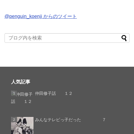
@penguin_koenji からのツイート
人気記事
仲田修子話 １２
みんなテレビっ子だった ７