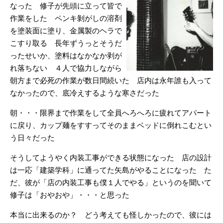
なった 修子が先頭に立って皆で
作業をした ペンキ剝がしの溶剤
を塗装面に塗り、金属製のヘラで
こすり取る 長年ずうっとそうだ
ったせいか、塗料はなかなか剥が
れ落ちない ４人で協力しながら
朝方まで必死の作業が数日間続いた 店内は永年誰も入って
なかったので、底冷えするような寒さだった
朝・・・限界まで作業をして全員へろへろに疲れてアパート
に戻り、カップ麺をすすってそのままベッドに倒れこむとい
う日々だった
そうしてようやく内装工事ができる状態になった 店の設計
は一応「建築学科」に通ってた矢島がやることになった た
だ、彼が「店の内装工事も僕１人でやる」というのを聞いて
修子は「おやおや」・・・と思った
本当に出来るのか？ どう考えても怪しかったので、彼には