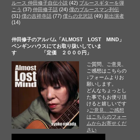
ルース 仲田修子自伝小説
(42)
ブルースギターを弾
こう
(37)
仲田修子話
(24)
僕のブルースマン列伝
(31)
僕の吉祥寺話
(77)
僕らの北沢話
(49)
新出演者
(14)
仲田修子のアルバム「ALMOST LOST MIND」
ペンギンハウスにてお取り扱いしていま
す 「定価 ２０００円」
ご質問、ご意見、
ご感想はこちらの
↓フォームよりお
願いします。
どんなちょっとし
た事でもお便り頂
けると嬉しいです
♪
ご意見、ご感想
はこちらのフォー
ムからお寄せくだ
さい