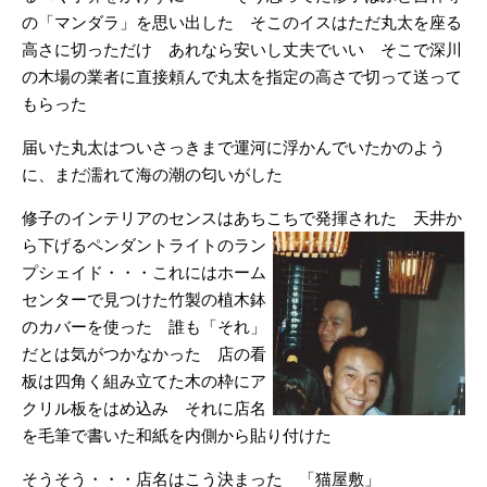
の「マンダラ」を思い出した そこのイスはただ丸太を座る
高さに切っただけ あれなら安いし丈夫でいい そこで深川
の木場の業者に直接頼んで丸太を指定の高さで切って送って
もらった
届いた丸太はついさっきまで運河に浮かんでいたかのよう
に、まだ濡れて海の潮の匂いがした
修子のインテリアのセンスはあちこちで発揮された 天井か
ら下げるペンダントライトのラン
プシェイド・・・これにはホーム
センターで見つけた竹製の植木鉢
のカバーを使った 誰も「それ」
だとは気がつかなかった 店の看
板は四角く組み立てた木の枠にア
クリル板をはめ込み それに店名
を毛筆で書いた和紙を内側から貼り付けた
そうそう・・・店名はこう決まった 「猫屋敷」