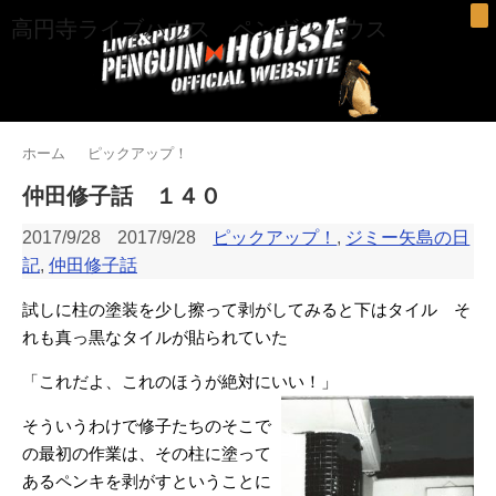
高円寺ライブハウス ペンギンハウス
ホーム
ピックアップ！
仲田修子話 １４０
2017/9/28
2017/9/28
ピックアップ！
,
ジミー矢島の日
記
,
仲田修子話
試しに柱の塗装を少し擦って剥がしてみると下はタイル そ
れも真っ黒なタイルが貼られていた
「これだよ、これのほうが絶対にいい！」
そういうわけで修子たちのそこで
の最初の作業は、その柱に塗って
あるペンキを剥がすということに