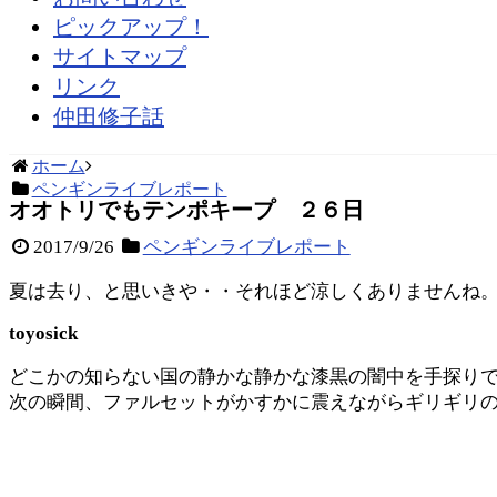
ピックアップ！
サイトマップ
リンク
仲田修子話
ホーム
ペンギンライブレポート
オオトリでもテンポキープ ２６日
2017/9/26
ペンギンライブレポート
夏は去り、と思いきや・・それほど涼しくありませんね
toyosick
どこかの知らない国の静かな静かな漆黒の闇中を手探りで・
次の瞬間、ファルセットがかすかに震えながらギリギリ