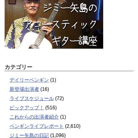
カテゴリー
デイリーペンギン
(1)
新登場出演者
(16)
ライブスケジュール
(72)
ピックアップ！
(516)
これからの出演者紹介
(1)
ペンギンライブレポート
(2,610)
ジミー矢島の日記
(1,096)