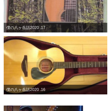
僕の八ヶ岳話2020 .17
僕の八ヶ岳話2020 .16