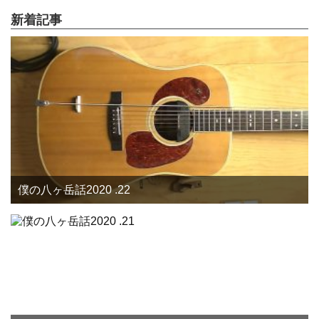
新着記事
僕の八ヶ岳話2020 .22