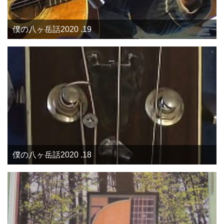
僕の八ヶ岳話2020 .19
僕の八ヶ岳話2020 .18