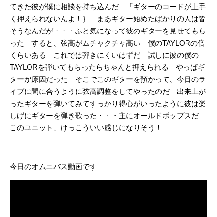
てきた彼が僕に相談を持ち込んだ 「ギターのコードが上手
く押えられないんよ！｝ まあギター始めたばかりの人は皆
そうなんだが・・・ふと気になって彼のギターを見せてもら
った すると、弦高がムチャクチャ高い 僕のTAYLORの倍
くらいある これでは弾きにくいはずだ 試しに彼の僕の
TAYLORを弾いてもらったらちゃんと押えられる やっぱギ
ターが原因だった そこでこのギターを預かって、今日のラ
イブに間に合うように弦高調整をしてやったのだ 出来上が
ったギターを弾いてみてすっかり得心がいったように彼は楽
しげにギターを弾き歌った・・・主にオールドポップスだ
このユニット、けっこういい感じになりそう！
今日のオムニバス動画です