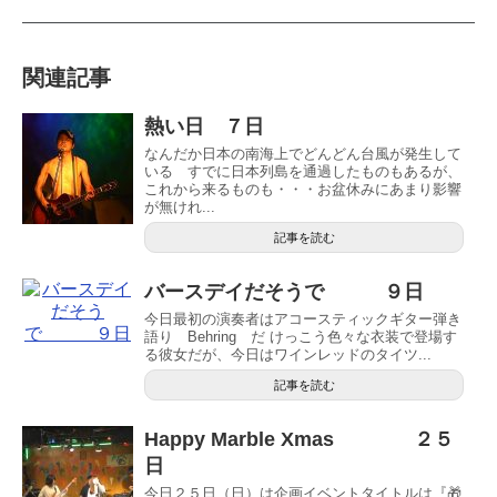
関連記事
熱い日 ７日
なんだか日本の南海上でどんどん台風が発生して
いる すでに日本列島を通過したものもあるが、
これから来るものも・・・お盆休みにあまり影響
が無けれ...
記事を読む
バースデイだそうで ９日
今日最初の演奏者はアコースティックギター弾き
語り Behring だ けっこう色々な衣装で登場す
る彼女だが、今日はワインレッドのタイツ...
記事を読む
Happy Marble Xmas ２５
日
今日２５日（日）は企画イベントタイトルは『🎁