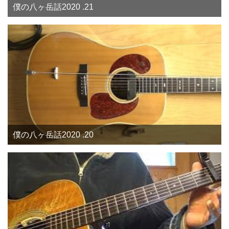
僕の八ヶ岳話2020 .21
僕の八ヶ岳話2020 .20