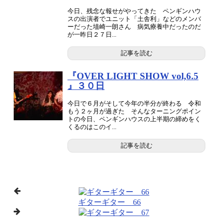
今日、残念な報せがやってきた ペンギンハウ
スの出演者でユニット「土舎利」などのメンバ
ーだった埴崎一朗さん 病気療養中だったのだ
が一昨日２７日...
記事を読む
『OVER LIGHT SHOW vol,6.5
』３０日
今日で６月がそして今年の半分が終わる 令和
もう２ヶ月が過ぎた そんなターニングポイン
トの今日、ペンギンハウスの上半期の締めをく
くるのはこのイ...
記事を読む
ギターギター 66