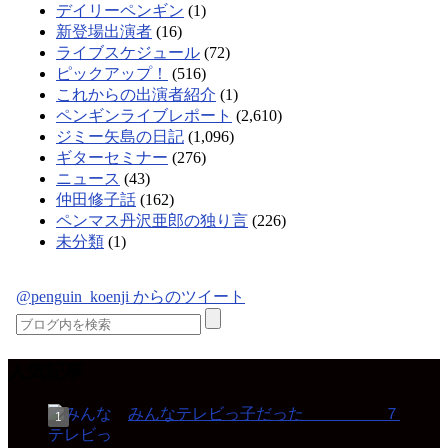
デイリーペンギン
(1)
新登場出演者
(16)
ライブスケジュール
(72)
ピックアップ！
(516)
これからの出演者紹介
(1)
ペンギンライブレポート
(2,610)
ジミー矢島の日記
(1,096)
ギターセミナー
(276)
ニュース
(43)
仲田修子話
(162)
ペンマス丹沢亜郎の独り言
(226)
未分類
(1)
@penguin_koenji からのツイート
人気記事
みんなテレビっ子だった ７