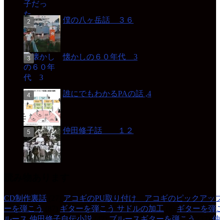
僕の八ヶ岳話 ３６
懐かしの６０年代 3
誰にでもわかるPAの話 ,4
仲田修子話 １２
読み物あります
CD制作裏話
(27)
アコギのPU取り付け アコギのピックアッ
ーを弾こう
(87)
ギターを弾こう サドルの加工
(6)
ギターを弾
ルース 仲田修子自伝小説
(42)
ブルースギターを弾こう
(37)
仲