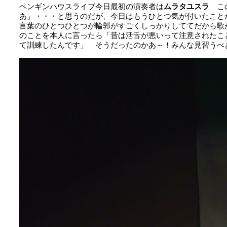
ペンギンハウスライブ今日最初の演奏者は
ムラタユスラ
こ
あ」・・・と思うのだが、今日はもうひとつ気が付いたこと
言葉のひとつひとつが輪郭がすごくしっかりしててだから歌
のことを本人に言ったら「昔は活舌が悪いって注意されたこ
て訓練したんです」 そうだったのかあ～！みんな見習うべ