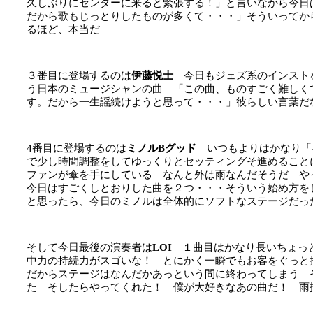
久しぶりにセンターに来ると緊張する！」と言いながら今
だから歌もじっとりしたものが多くて・・・」そういってか
るほど、本当だ
３番目に登場するのは
伊藤悦士
今日もジェズ系のインスト
う日本のミュージシャンの曲 「この曲、ものすごく難しく
す。だから一生謡続けようと思って・・・」彼らしい言葉だ
4番目に登場するのは
ミノルBグッド
いつもよりはかなり「
で少し時間調整をしてゆっくりとセッティングそ進めること
ファンが傘を手にしている なんと外は雨なんだそうだ 
今日はすごくしとおりした曲を２つ・・・そういう始め方を
と思ったら、今日のミノルは全体的にソフトなステージだっ
そして今日最後の演奏者は
LOI
１曲目はかなり長いちょっ
中力の持続力がスゴいな！ とにかく一瞬でもお客をぐっ
だからステージはなんだかあっという間に終わってしまう 
た そしたらやってくれた！ 僕が大好きなあの曲だ！ 雨