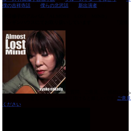
僕の吉祥寺話
(77)
僕らの北沢話
(49)
新出演者
(14)
仲田修子のアルバム「ALMOST LOST MIND」
ペンギンハウスにてお取り扱いしています 「定価 
ご質問、ご意見、ご感想はこち
どんなちょっとした事でもお便り頂けると嬉しいです♪
ご意見
ください