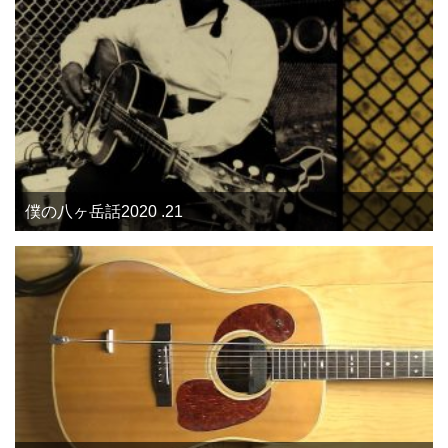
僕の八ヶ岳話2020 .21