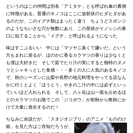
というのはこの仲間は別名「アミタケ」とも呼ばれ傘の裏側
に特徴がある。普通のキノコはここに放射状のヒダヒダがあ
るのだが、このイグチ類はまったく違う ちょうどスポンジ
のようなちいさな穴が無数にあり、この形状がイノシシの鼻
口に似てることから「イグチ」と呼ばれるようになった
味はすこぶるいい 中には「マツヤニ臭くて嫌いだ」という
方もまれに居るが、ほのかに香るカラマツの香りは少なくと
も僕は大好きだ そして茹でたり汁の実にすると独特のヌメ
リとシャキっとした食感・・・多くの人に人気のあるキノコ
で、秋のシーズンに山梨や長野の地元料理をやってる店なん
かに行くとよく「ほうとう」やきのこ汁の中には必ずといっ
ていいほど入れられる そして、八ヶ岳は山一面を占めるほ
どのカラマツのお陰でこの「ジコボウ」が初秋から晩秋にか
けて大量に発生するのだ！
ちなみに余談だが、「スタジオジブリ」のアニメ「もののけ
姫」を見た方はご存知だろうが、