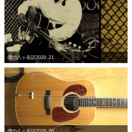
僕の八ヶ岳話2020 .21
僕の八ヶ岳話2020 .20