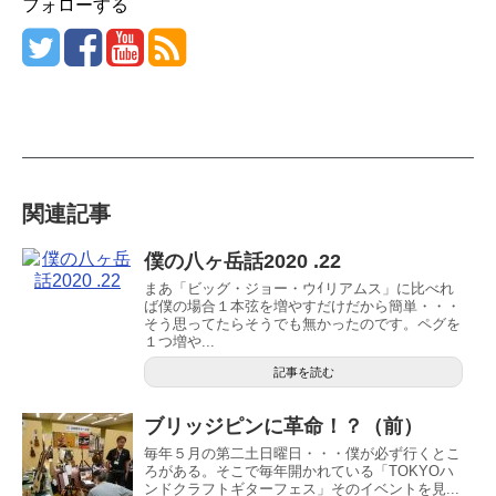
フォローする
関連記事
僕の八ヶ岳話2020 .22
まあ「ビッグ・ジョー・ウｲリアムス」に比べれ
ば僕の場合１本弦を増やすだけだから簡単・・・
そう思ってたらそうでも無かったのです。ペグを
１つ増や...
記事を読む
ブリッジピンに革命！？（前）
毎年５月の第二土日曜日・・・僕が必ず行くとこ
ろがある。そこで毎年開かれている「TOKYOハ
ンドクラフトギターフェス」そのイベントを見...