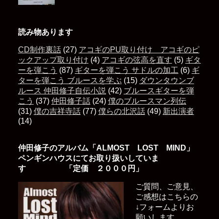
読み物あります
CD制作裏話
(27)
アコギのPU取り付け アコギのピ
ックアップ取り付け
(4)
アコギの弦高を直す
(5)
ギタ
ーを弾こう
(87)
ギターを弾こう サドルの加工
(6)
ギ
ターを弾こう ブルースを学ぶ
(15)
ダウンタウンブ
ルース 仲田修子自伝小説
(42)
ブルースギターを弾
こう
(37)
仲田修子話
(24)
僕のブルースマン列伝
(31)
僕の吉祥寺話
(77)
僕らの北沢話
(49)
新出演者
(14)
仲田修子のアルバム「ALMOST LOST MIND」
ペンギンハウスにてお取り扱いしていま
す 「定価 ２０００円」
ご質問、ご意見、
ご感想はこちらの
↓フォームよりお
願いします。