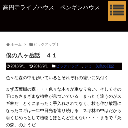
高円寺ライブハウス ペンギンハウス
ホーム
ピックアップ！
僕の八ヶ岳話 ４１
2018/9/1
2018/9/1
ピックアップ！
,
ジミー矢島の日記
色々な森の中を歩いているとそれぞれの違いに気付く
まず広葉樹の森・・・色々な木々が重なり合い、そしてその
下にもさまざまな植物が息づいている まったく違うのがス
ギ林だ とくにまったく手入れされてなく、枝も伸び放題に
なったスギは一年中日光を遮り続ける スギ林の中はだから
暗くじめっとして植物もほとんど生えない・・・まるで「死
の森」のようだ