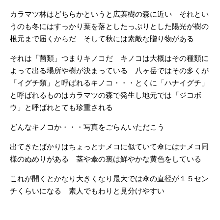
カラマツ林はどちらかというと広葉樹の森に近い それとい
うのも冬にはすっかり葉を落としたっぷりとした陽光が樹の
根元まで届くからだ そして秋には素敵な贈り物がある
それは「菌類」つまりキノコだ キノコは大概はその種類に
よって出る場所や樹が決まっている 八ヶ岳ではその多くが
「イグチ類」と呼ばれるキノコ・・・とくに「ハナイグチ」
と呼ばれるものはカラマツの森で発生し地元では「ジコボ
ウ」と呼ばれとても珍重される
どんなキノコか・・・写真をごらんいただこう
出てきたばかりはちょっとナメコに似ていて傘にはナメコ同
様のぬめりがある 茎や傘の裏は鮮やかな黄色をしている
これが開くとかなり大きくなり最大では傘の直径が１５セン
チくらいになる 素人でもわりと見分けやすい