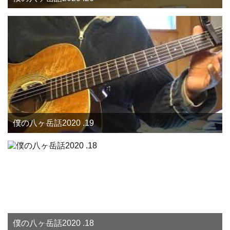
僕の八ヶ岳話2020 .19
僕の八ヶ岳話2020 .18