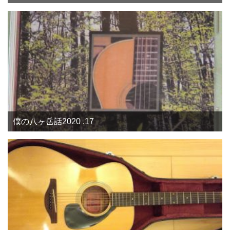
僕の八ヶ岳話2020 .17