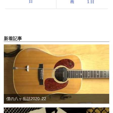
日
画 １日
新着記事
僕の八ヶ岳話2020 .22