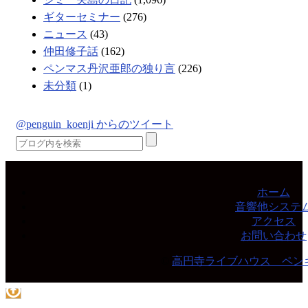
ギターセミナー
(276)
ニュース
(43)
仲田修子話
(162)
ペンマス丹沢亜郎の独り言
(226)
未分類
(1)
@penguin_koenji からのツイート
ホーム
音響他システ
アクセス
お問い合わせ
©
高円寺ライブハウス ペン