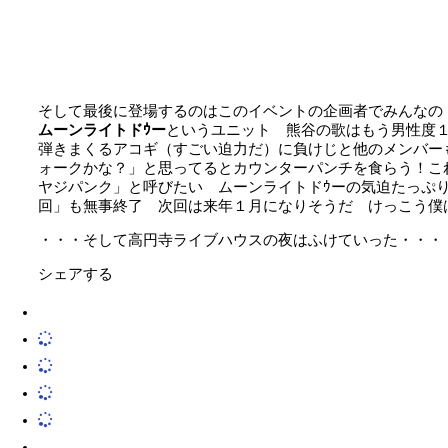
そして最後に登場するのはこのイベントの企画者でみんなの
ムーンライトドｳー
というユニット 熊谷の歌はもう男性度
弾きまくるアコギ（すごい迫力だ）に負けじと他のメンバー
ォークかな？」と思ってるとカウンターパンチを食らう！こ
ヤジパンク」と呼びたい ムーンライトドｳーの気迫たっぷ
回」も無事終了 次回は来年１月になりそうだ けっこう僕
・・・そして高円寺ライブハウスの夜はふけていった・・・
シェアする