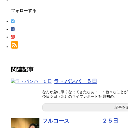
フォローする
関連記事
ラ・バンバ ５日
なんか急に寒くなってきたなあ・・・色々なことが
今日５日（水）のライブレポートを 最初の...
記事を
フルコース ２５日