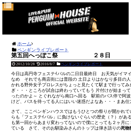
ホーム
ペンギンライブレポート
第五回へっぽこ祭 ２８日
2012/10/28
2016/8/7
ペンギンライブレポート
今日は高円寺フェステｲバルの二日目最終日 お天気がイマ
なめ それでも商店街には普段の
土日よりはかなり多目の人
かれる野外女子プロレスがちょっと見たくて駅まで行ってみ
ぎ・・・ところが試合は終わっていてもう
片付けが始まって
ったのかよ～
とぐれながら南口へ回る 駅前のバス停で阿波
けど、バスを待ってる人にはいい迷惑だよなあ・・・まあ仕
さて、ここペンギンハウスではもうひとつの祭りが開かれて
らも「フェステｲバル」に負けないぐらいの歴史（？）があ
も第一回からあまり変わってないので僕にとっても２ヶ月に
ている さて、そのお馴染みさんのトップは弾き語りの
死物