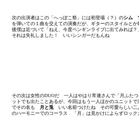
次の出演者はこの「へっぽこ祭」には初登場（？）の
シム 
を弾いての１曲を交えての演奏だが、ギターのスタイルとか
後僕は近づいて「ねえ、今度ペンギンライブに出てみれば？
それは失礼しました！ いいシンガーだもんね
その次は女性のDUOだ 一人はやはり常連さんで「月ふた
ットでも出たことあるが、今回はもう一人ほかのユニットで
でその名も
月と兎
いい名前つけたね その可愛らしい二
のハーモニーでのコーラス 「月」は見かけによらずロック