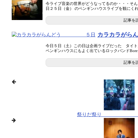
今ライブ音楽の世界がどうなってるのか・・・そん
日２５日（金） のペンギンハウスライブを観にくれば
記事を
カラカラが
今日５日（土）この日は企画ライブだった タイト
ペンギンハウスにもよく出ているロックバンドBore..
記事を
祭りだ祭り 