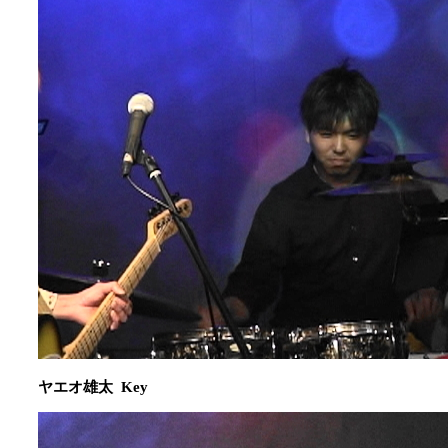
ヤエオ雄太 Key