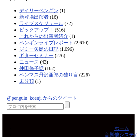
デイリーペンギン
(1)
新登場出演者
(16)
ライブスケジュール
(72)
ピックアップ！
(516)
これからの出演者紹介
(1)
ペンギンライブレポート
(2,610)
ジミー矢島の日記
(1,096)
ギターセミナー
(276)
ニュース
(43)
仲田修子話
(162)
ペンマス丹沢亜郎の独り言
(226)
未分類
(1)
@penguin_koenji からのツイート
ホーム
音響他システ