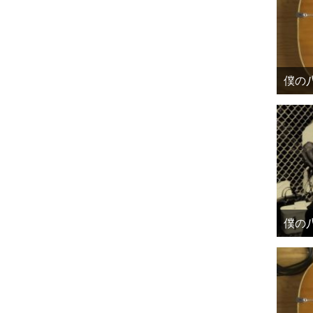
僕の八
僕の八