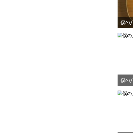
僕の八
僕の八