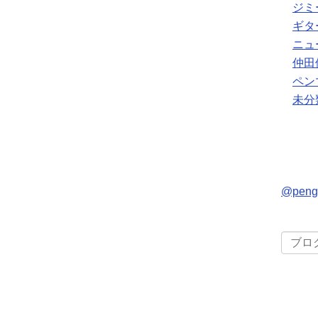
ジミ
ギタ
ニュ
仲田
ペン
未分
@pen