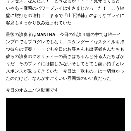
リンセス」なんだよ！ どうなるか？・・・見守ってると、
いやあ～麻莉のパワープレイはすさまじかっ た！ こう鍵
盤に肘打ちの連打！ まるで「山下洋輔」のようなプレイに
客席もすっかり飲み込まれていた
最後の演奏者は
MΛNTRΛ
今日の出演４組の中では唯一イ
ンプロでもプログレでもなく、スタンダードなスタイルを持
つ彼らの演奏・・・でも今日のお客さんも出演者さんたちも
彼らの演奏のクオリティーの高さはちゃんと分る人たちばか
りだ そのプレイには惜しみないそしてとても熱い拍手とレ
スポンスが返ってきていた 今日は「歌もの」は一切無かっ
たのだけど、なんかすごくいい雰囲気のいい夜だった
今日のオムニバス動画です