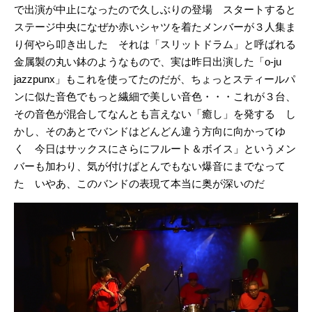
で出演が中止になったので久しぶりの登場 スタートすると
ステージ中央になぜか赤いシャツを着たメンバーが３人集ま
り何やら叩き出した それは「スリットドラム」と呼ばれる
金属製の丸い鉢のようなもので、実は昨日出演した「o-ju
jazzpunx」もこれを使ってたのだが、ちょっとスティールパ
ンに似た音色でもっと繊細で美しい音色・・・これが３台、
その音色が混合してなんとも言えない「癒し」を発する し
かし、そのあとでバンドはどんどん違う方向に向かってゆ
く 今日はサックスにさらにフルート＆ボイス」というメン
バーも加わり、気が付けばとんでもない爆音にまでなって
た いやあ、このバンドの表現て本当に奥が深いのだ