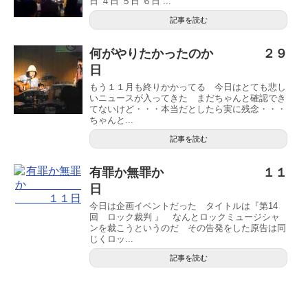
日 ４日 ５日 ６日 ...
記事を読む
何がやりたかったのか ２９
日
もう１１月も終りかかってる 今日はとても悲し
いニュースが入ってきた まだちゃんと確認でき
てないけど・・・本当だとしたら実に残念・・・
ちゃんと...
記事を読む
有罪か無罪か １１
日
今日は企画イベントだった タイトルは『第14
回 ロック裁判 』 なんとロックミュージシャ
ンを裁こうというのだ その告発をした原告は同
じくロッ...
記事を読む