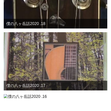
僕の八ヶ岳話2020 .18
僕の八ヶ岳話2020 .17