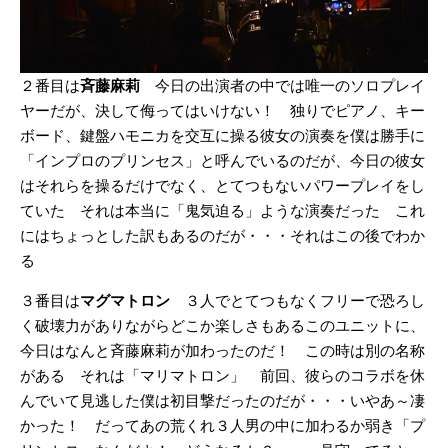
２番目は
斉藤麻莉
今日の出演者の中では唯一のソロプレイ
ヤーだが、決して侮ってはいけない！ 独りでピアノ、キー
ボード、鍵盤ハモニカを交互に操る彼女の演奏を僕は勝手に
「インプロのプリンセス」と呼んでいるのだが、今日の彼女
はそれらを操るだけでなく、とてつもないパワープレイをし
ていた それは本当に「鬼気迫る」ような演奏だった これ
にはちょっとした訳もあるのだが・・・それはこの後でわか
る
３番目は
マグマトロン
３人でとてつもなくフリーで恐ろし
く破壊力がありながらどこか楽しさもあるこのユニットに、
今日はなんと斉藤麻莉が加わったのだ！ この時は別の名称
がある それは「マリマトロン」 前回、彼らのコラボを休
んでいて見逃した僕は初目撃だったのだが・・・いやあ～凄
かった！ だってあの荒くれ３人男の中に加わるか弱き「プ