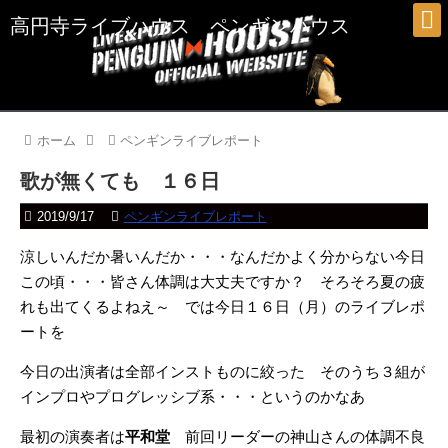
高円寺ライブハウス ペンギンハウス
ホーム
ペンギンライブレポート
歌が無くても １６日
2019/9/17
ペンギンライブレポート
涼しいんだか暑いんだか・・・なんだかよく分からない今日
この頃・・・皆さん体調は大丈夫ですか？ そろそろ夏の疲
れも出てくるよねえ～ では今日１６日（月）のライブレポ
ートを
今日の出演者は全部インストものに絞った そのうち３組が
インプロやプログレッシブ系・・・というのかなあ
最初の演奏者は
平和堂
前回リーダーの神山さんの体調不良