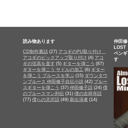
読み物あります
仲田修
LOST
CD制作裏話
(27)
アコギのPU取り付け
ペンギ
アコギのピックアップ取り付け
(4)
アコ
す 
ギの弦高を直す
(5)
ギターを弾こう
(87)
ギターを弾こう サドルの加工
(6)
ギター
を弾こう ブルースを学ぶ
(15)
ダウンタウ
だった
ンブルース 仲田修子自伝小説
(42)
ブルー
スギターを弾こう
(37)
仲田修子話
(24)
僕
のブルースマン列伝
(31)
僕の吉祥寺話
(77)
僕らの北沢話
(49)
新出演者
(14)