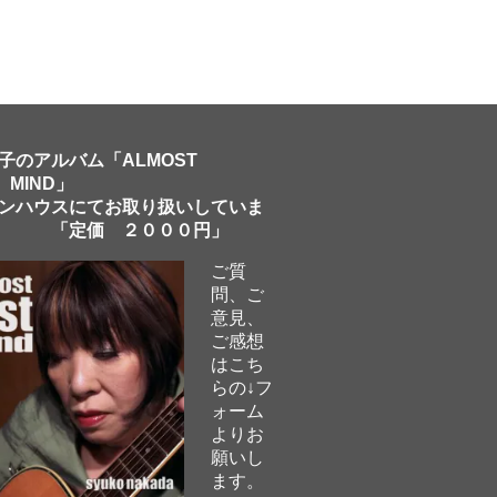
子のアルバム「ALMOST
 MIND」
ンハウスにてお取り扱いしていま
「定価 ２０００円」
ご質
問、ご
意見、
ご感想
はこち
らの↓フ
ォーム
よりお
願いし
ます。