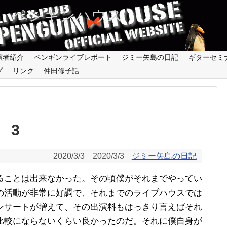
 ペンギンハウス
演者紹介
ペンギンライブレポート
ジミー矢島の日記
ギターセミ
プ
リンク
仲田修子話
 3
2020/3/3
2020/3/3
ジミー矢島の日記
ることは出来なかった。その頃僕がそれまでやってい
の活動が非常に好調で、それまでのライブハウスでは
ンサートが増えて、その出演料もはっきり言えばそれ
比較にならないくらい良かったのだ。それに僕自身が