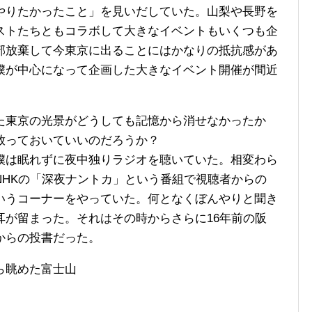
やりたかったこと」を見いだしていた。山梨や長野を
ストたちともコラボして大きなイベントもいくつも企
部放棄して今東京に出ることにはかなりの抵抗感があ
僕が中心になって企画した大きなイベント開催が間近
た東京の光景がどうしても記憶から消せなかったか
放っておいていいのだろうか？
僕は眠れずに夜中独りラジオを聴いていた。相変わら
NHKの「深夜ナントカ」という番組で視聴者からの
いうコーナーをやっていた。何となくぼんやりと聞き
耳が留まった。それはその時からさらに16年前の阪
からの投書だった。
ら眺めた富士山