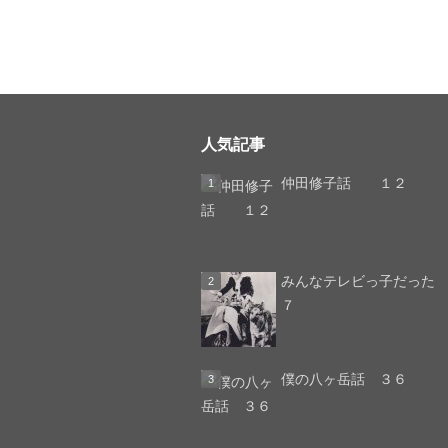
人気記事
仲田修子話 １２
みんなテレビっ子
７
僕の八ヶ岳話 ３６