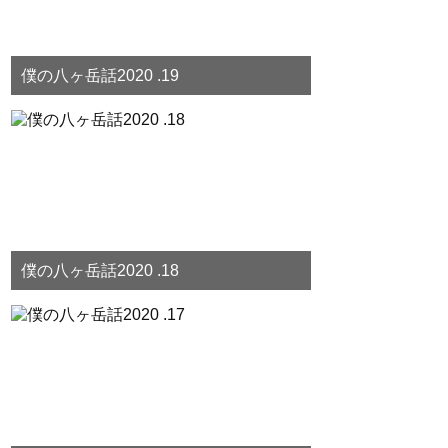
僕の八ヶ岳話2020 .19
僕の八ヶ岳話2020 .18