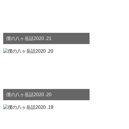
僕の八ヶ岳話2020 .21
僕の八ヶ岳話2020 .20