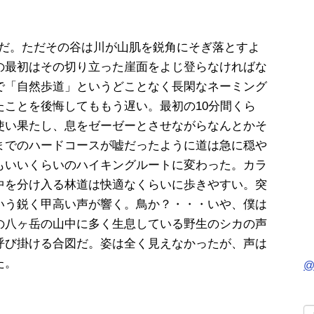
位だ。ただその谷は川が山肌を鋭角にそぎ落とすよ
の最初はその切り立った崖面をよじ登らなければな
で「自然歩道」というどことなく長閑なネーミング
ことを後悔してももう遅い。最初の10分間くら
使い果たし、息をゼーゼーとさせながらなんとかそ
までのハードコースが嘘だったように道は急に穏や
もいいくらいのハイキングルートに変わった。カラ
中を分け入る林道は快適なくらいに歩きやすい。突
いう鋭く甲高い声が響く。鳥か？・・・いや、僕は
の八ヶ岳の山中に多く生息している野生のシカの声
呼び掛ける合図だ。姿は全く見えなかったが、声は
た。
@