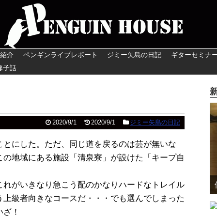
紹介
ペンギンライブレポート
ジミー矢島の日記
ギターセミナ
修子話
2020/9/1
2020/9/1
ジミー矢島の日記
ことにした。ただ、同じ道を戻るのは芸が無いな
この地域にある施設「清泉寮」が設けた「キープ自
これがいきなり急こう配のかなりハードなトレイル
う上級者向きなコースだ・・・でも選んでしまった
いざ！