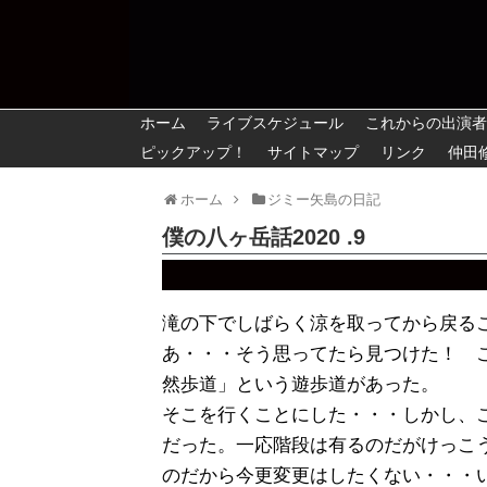
ホーム
ライブスケジュール
これからの出演者
ピックアップ！
サイトマップ
リンク
仲田
ホーム
ジミー矢島の日記
僕の八ヶ岳話2020 .9
滝の下でしばらく涼を取ってから戻る
あ・・・そう思ってたら見つけた！ 
然歩道」という遊歩道があった。
そこを行くことにした・・・しかし、
だった。一応階段は有るのだがけっこ
のだから今更変更はしたくない・・・