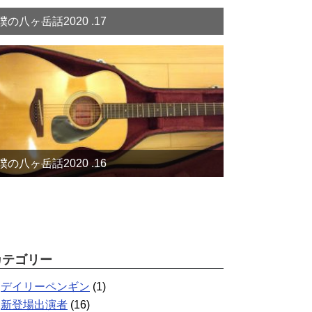
僕の八ヶ岳話2020 .17
僕の八ヶ岳話2020 .16
カテゴリー
デイリーペンギン
(1)
新登場出演者
(16)