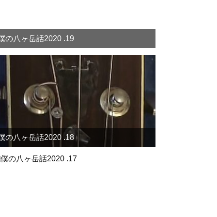
僕の八ヶ岳話2020 .19
僕の八ヶ岳話2020 .18