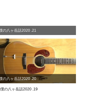
僕の八ヶ岳話2020 .21
僕の八ヶ岳話2020 .20