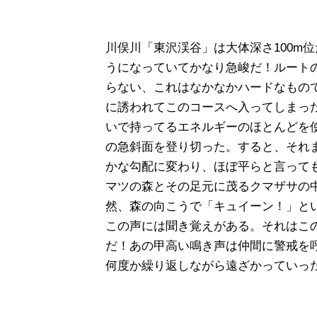
川俣川「東沢渓谷」は大体深さ100m
うになっていてかなり急峻だ！ルート
らない、これはなかなかハードなもの
に誘われてこのコースへ入ってしまった
いで持ってるエネルギーのほとんどを
の急斜面を登り切った。すると、それ
かな勾配に変わり、ほぼ平らと言って
マツの森とその足元に茂るクマザサの
然、森の向こうで「キュイーン！」と
この声には聞き覚えがある。それはこ
だ！あの甲高い鳴き声は仲間に警戒を
何度か繰り返しながら遠ざかっていっ