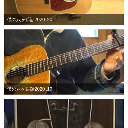
僕の八ヶ岳話2020 .20
僕の八ヶ岳話2020 .19