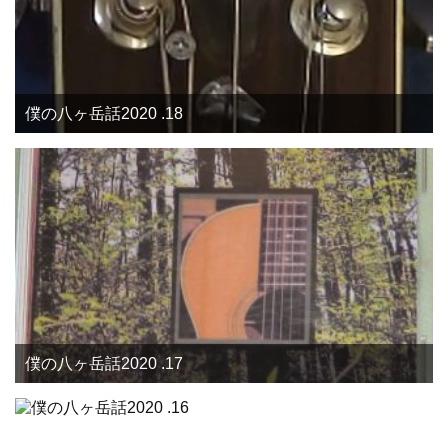
僕の八ヶ岳話2020 .18
僕の八ヶ岳話2020 .17