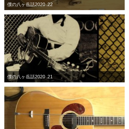
僕の八ヶ岳話2020 .22
僕の八ヶ岳話2020 .21