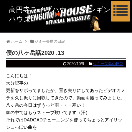
高円寺ライブハウス ペンギン
ハウス
ホーム
ジミー矢島の日記
僕の八ヶ岳話2020 .13
2020/10/9
ジミー矢島の日記
こんにちは！
大分記事の
更新をサボってましたが、置き去りにしてあったビデオカメ
ラを久し振りに回収してきたので、動画を撮ってみました。
八ヶ岳の今日はずうっと雨・・・寒い！
家の中ではもうストーブ炊いてます（汗）
それではDADGADチューニングを使ってちょっとアイリッ
シュっぽい曲を