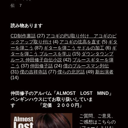
読み物あります
CD制作裏話
(27)
アコギのPU取り付け アコギのピ
ックアップ取り付け
(4)
アコギの弦高を直す
(5)
ギタ
ーを弾こう
(87)
ギターを弾こう サドルの加工
(6)
ギ
ターを弾こう ブルースを学ぶ
(15)
ダウンタウンブ
ルース 仲田修子自伝小説
(42)
ブルースギターを弾
こう
(37)
仲田修子話
(24)
僕のブルースマン列伝
(31)
僕の吉祥寺話
(77)
僕らの北沢話
(49)
新出演者
(14)
仲田修子のアルバム「ALMOST LOST MIND」
ペンギンハウスにてお取り扱いしていま
す 「定価 ２０００円」
ご質問、ご意見、
ご感想はこちらの
↓フォームよりお