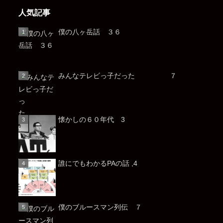
人気記事
僕の八ヶ岳話 ３６
みんなテレビっ子だった ７
懐かしの６０年代 3
誰にでもわかるPAの話 ,4
僕のブルースマン列伝 ７