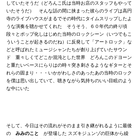
していたそうだ（どろんこ氏は当時お店のスタッフもやって
いたそうだ） そんな話の間に挟まった彼らのライブは高円
寺のライブハウスがまるでその時代にタイムスリップしたよ
うな演奏を聴かせてくれた そうそう、６０年代の終り頃
段々とポップ化しはじめた当時のロックシーン（いつでもこ
ういうことが起きるのだね）に反発して「アートロック」な
どと呼ばれたミュージシャンたちが創り上げていたサウン
ド 重々しくてどこか混沌とした世界 どろんこのドヨーン
と重たいベースにらりはの時々突き刺さるようなギターとそ
れらの固まり・・・いかがわしさのあったあの当時のロック
を僕は思い出していて、聴きながら気持ちのいい目眩のよう
な中にいた
そして、今日はその流れがそのまま引き継がれるように最後
の
みみのこと
が登場した
スズキジュンゾの巨体から繰