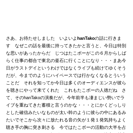
さあ、お待たせしました いよいよ
hanTako
の話に行きま
す なぜこの話を最後に持ってきたかと言うと、今日は特別
な思いがあったからだ じつはたこボーがこの６月からしば
らく仕事の都合で東北の釜石に行くことになり・・・まあ今
日がラストデイというわけではなくライブも続けてゆくそう
だが、今までのようにハイペースでは行かなくなるとういう
ことだ それを知ってか今日は多くのオーディエンスが彼ら
を聴きにやって来てくれた これもたこボーの人徳だね さ
て、そのhanTakoの演奏だが、今年前半も凄まじい勢いでラ
イブを重ねてきた蓄積と言うのかな・・・とにかくどっしり
とした確信みたいなものが太い幹のように彼らの中にあるみ
たいでそこから次々に放たれる音の矢が１発１発気持ちよく
聴き手の胸に突き刺さる 今ではたこボーの活動の大半を占