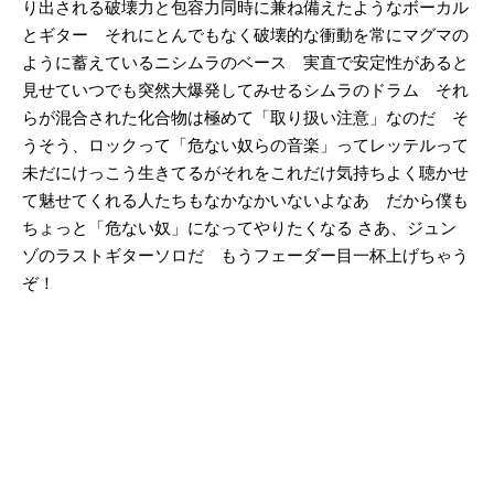
り出される破壊力と包容力同時に兼ね備えたようなボーカル
とギター それにとんでもなく破壊的な衝動を常にマグマの
ように蓄えているニシムラのベース 実直で安定性があると
見せていつでも突然大爆発してみせるシムラのドラム それ
らが混合された化合物は極めて「取り扱い注意」なのだ そ
うそう、ロックって「危ない奴らの音楽」ってレッテルって
未だにけっこう生きてるがそれをこれだけ気持ちよく聴かせ
て魅せてくれる人たちもなかなかいないよなあ だから僕も
ちょっと「危ない奴」になってやりたくなる
さあ、ジュン
ゾのラストギターソロだ もうフェーダー目一杯上げちゃう
ぞ！