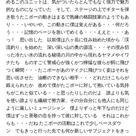
めるこのユニットは、気がついたらとんでもなく強力で魅力
的なものになっていた そして、ステージの上でギターを弾
き歌うたこボーの動きはまるで熟練の格闘技家のようでもあ
り・・・いやいや、この動きに僕は覚えがある・・・何だろ
う・・・記憶のページを急いでめくる・・・ええと・・・あ
っ！ 思い出した 以前僕は八ヶ岳に住み始めた頃から「渓
流釣り」を始めた 深い深い山の奥の源流・・・その澄み切
った冷たい水の流れる秘境の川の中から現れるヤマメやイワ
ナたち ものすごく警戒心が強くかつ獰猛な彼らが餌に飛び
つく瞬間・・・たこボーがあのマイクに飛びつく姿はそれを
思い出させた 油断のできない相手・・・どれだけこちらが
鍛えられたか 改めて僕がたこボーに対して抱いている気持
ちがこれと似ている・・と思ったりしたのだよ 誰よりも気
を使い誰よりも繊細で努力家、その分自分にも他人にも同じ
ように厳しいミュージシャン 僕よりずっと年下なのだけど
僕はずっと畏敬の念を持って彼に対している それはこれか
らも・・・だね
たこボーの活動はこれで少しペースダウ
ン でもきっと行った先でも何か新しいサブジェクトをきっ