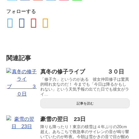
フォローする
関連記事
真冬の修子ライブ ３０日
「修子力」というのがある 彼女仲田修子は驚異
的晴れ女なのだ！ 今までも「今日は降るかもし
れない」という天気予報の出てた日でも彼女がラ
イ...
記事を読む
豪雪の翌日 23日
降りも降ったり！東京の積雪は４年ぶりの20cm
超え。あちこちで救急車のサイレンの音が鳴り響
いていたのが昨夜。今朝は雪かきの音で目が醒め