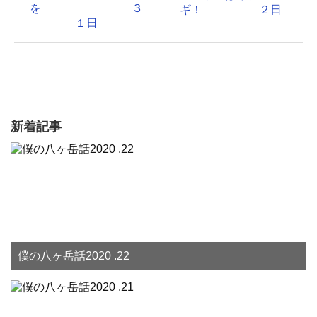
を ３
ギ！ ２日
１日
新着記事
僕の八ヶ岳話2020 .22