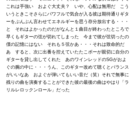
これは手強い およぐ大丈夫？ いや、心配は無用だ こう
いうときこそさらにパワフルで気合が入る彼は期待通りギタ
ーをぶんぶん言わせてエネルギーを思う存分放出する・・・
と それはよかったのだがなんと１曲目が終わったところで
早くもギターの弦が切れてしまった 今まで彼が弦切ったの
僕の記憶にはない それも５弦かあ・・・それは致命的だ
あ すると、次に出番を控えていたたこボーが親切に自分の
ギターを貸し出してくれた あのワインレッドのSGがおよ
ぐの腕の中に・・・うん、このギター改めて聴くとバランス
がいいなあ およぐが弾いてもいい音だ（笑）それで無事に
残りの曲を演奏することができた彼の最後の曲はやはり「ラ
リルレロックンロール」だった