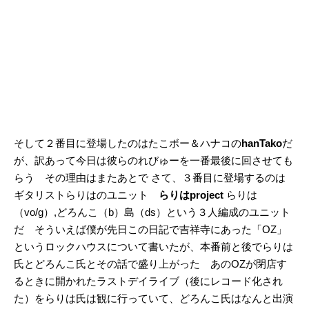
そして２番目に登場したのはたこボー＆ハナコの
hanTako
だ
が、訳あって今日は彼らのれびゅーを一番最後に回させても
らう その理由はまたあとで
さて、３番目に登場するのは
ギタリストらりはのユニット
らりはproject
らりは
（vo/g）,どろんこ（b）島（ds）という３人編成のユニット
だ そういえば僕が先日この日記で吉祥寺にあった「OZ」
というロックハウスについて書いたが、本番前と後でらりは
氏とどろんこ氏とその話で盛り上がった あのOZが閉店す
るときに開かれたラストデイライブ（後にレコード化され
た）をらりは氏は観に行っていて、どろんこ氏はなんと出演