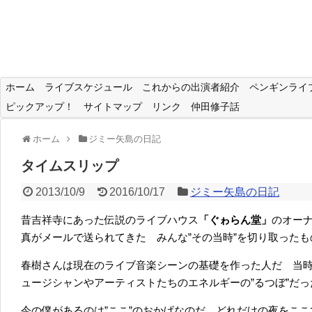
ホーム
ライブスケジュール
これからの出演者紹介
ペンギンライ
ピックアップ！
サイトマップ
リンク
仲田修子話
ホーム
ジミー矢島の日記
タイムスリップ
2013/10/9
2016/10/17
ジミー矢島の日記
昔吉祥寺にあった伝説のライブハウス
「ぐゎらん堂」
のオー
真がメールで送られてきた みんな”その当時”を切り取ったも
春樹さんは現在のライブ音楽シーンの基礎を作った人だ 当時
ュージシャンやアーティストたちのエネルギーの”るつぼ”だっ
今の僕があるのは”ここ”のおかげなのだ どれだけの夜をこ