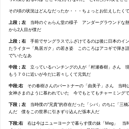
その頃の状況はどんなだったか・・・ちょっとお伝えしたく
上段；左
当時のぐゎらん堂の様子 アンダーグラウンドな熱
から2人目が僕だ
上段；右
手前でサングラスでふざけてるのは後に日本のイン
たライター「鳥居ガク」の若き姿 このころはアコギで弾き語
で”いたなあ
中段；左
立っているハンチングの人が「村瀬春樹」さん 
もう７０に近いが今だに若々しくて元気だ
中段;右
その春樹さんのパートナーの「由美子」さん 当時
女神さまのように慕われていた 今でもとてもチャーミング
下段；左
当時僕の”兄貴”的存在だった「シバ」のちに「三橋
んだ 僕をこの世界に引きずり込んだ張本人だ
下段;右
右は今はニューヨークで暮らす僕の妹「Meg」 当