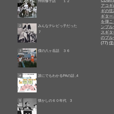
CD制
仲田修子話 １２
アコギ
ギの弦
ギター
を弾こ
みんなテレビっ子だった
ンブル
７
スギタ
のブル
(77)
僕
僕の八ヶ岳話 ３６
誰にでもわかるPAの話 ,4
懐かしの６０年代 3