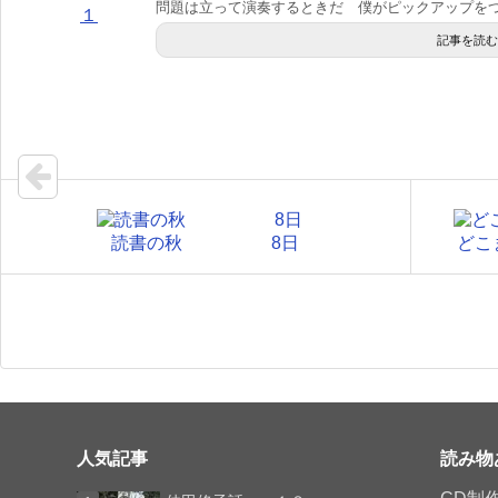
問題は立って演奏するときだ 僕がピックアップをつ.
記事を読む
読書の秋 8日
ど
人気記事
読み物