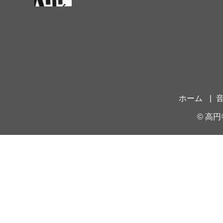
ホーム
©
高円