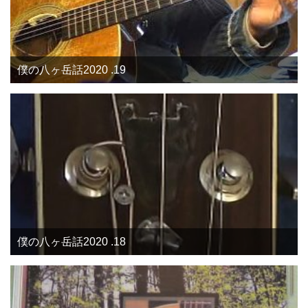
僕の八ヶ岳話2020 .19
僕の八ヶ岳話2020 .18