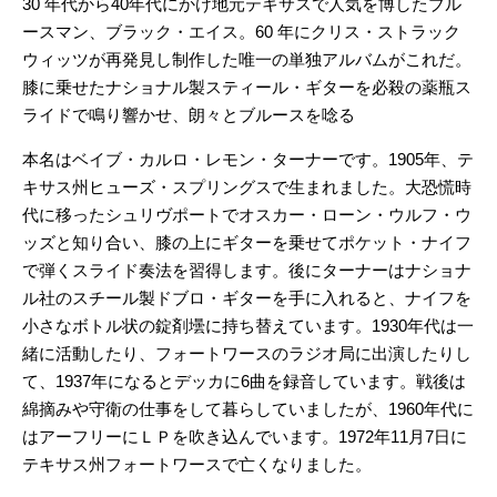
30 年代から40年代にかけ地元テキサスで人気を博したブル
ースマン、ブラック・エイス。60 年に
クリス・ストラック
ウィッツが再発見し制作した唯一の単独アルバムがこれだ。
膝に乗せたナショナル製スティール・ギターを必殺の薬瓶ス
ライドで鳴り響かせ、朗々とブルースを唸る
本名はベイブ・カルロ・レモン・ターナーです。1905年、テ
キサス州ヒューズ・スプリングスで生まれました。大恐慌時
代に移ったシュリヴポートでオスカー・ローン・ウルフ・ウ
ッズと知り合い、膝の上にギターを乗せてポケット・ナイフ
で弾くスライド奏法を習得します。後にターナーはナショナ
ル社のスチール製ドブロ・ギターを手に入れると、ナイフを
小さなボトル状の錠剤壜に持ち替えています。1930年代は一
緒に活動したり、フォートワースのラジオ局に出演したりし
て、1937年になるとデッカに6曲を録音しています。戦後は
綿摘みや守衛の仕事をして暮らしていましたが、1960年代に
はアーフリーにＬＰを吹き込んでいます。1972年11月7日に
テキサス州フォートワースで亡くなりました。