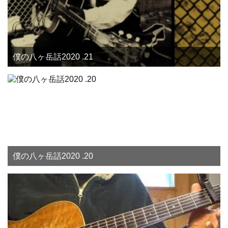
僕の八ヶ岳話2020 .21
僕の八ヶ岳話2020 .20