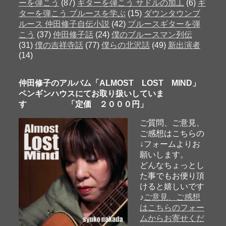
ーを弾こう
(87)
ギターを弾こう サドルの加工
(6)
ギ
ターを弾こう ブルースを学ぶ
(15)
ダウンタウンブ
ルース 仲田修子自伝小説
(42)
ブルースギターを弾
こう
(37)
仲田修子話
(24)
僕のブルースマン列伝
(31)
僕の吉祥寺話
(77)
僕らの北沢話
(49)
新出演者
(14)
仲田修子のアルバム「ALMOST LOST MIND」
ペンギンハウスにてお取り扱いしていま
す 「定価 ２０００円」
ご質問、ご意見、
ご感想はこちらの
↓フォームよりお
願いします。
どんなちょっとし
た事でもお便り頂
けると嬉しいです
♪
ご意見、ご感想
はこちらのフォー
ムからお寄せくだ