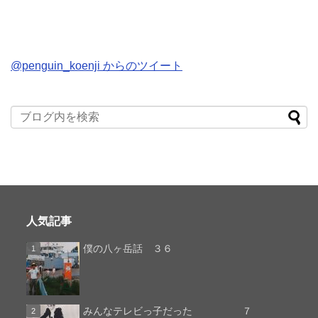
@penguin_koenji からのツイート
人気記事
僕の八ヶ岳話 ３６
みんなテレビっ子だった ７