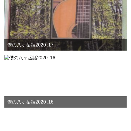
僕の八ヶ岳話2020 .17
僕の八ヶ岳話2020 .16