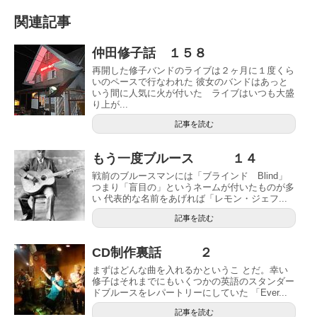
関連記事
仲田修子話 １５８
再開した修子バンドのライブは２ヶ月に１度くら
いのペースで行なわれた 彼女のバンドはあっと
いう間に人気に火が付いた ライブはいつも大盛
り上が...
記事を読む
もう一度ブルース １４
戦前のブルースマンには「ブラインド Blind」
つまり「盲目の」というネームが付いたものが多
い 代表的な名前をあげれば「レモン・ジェフ...
記事を読む
CD制作裏話 ２
まずはどんな曲を入れるかというこ とだ。幸い
修子はそれまでにもいくつかの英語のスタンダー
ドブルースをレパートリーにしていた 「Ever...
記事を読む