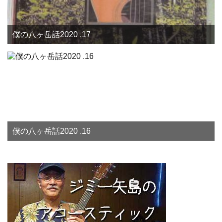
僕の八ヶ岳話2020 .17
僕の八ヶ岳話2020 .16