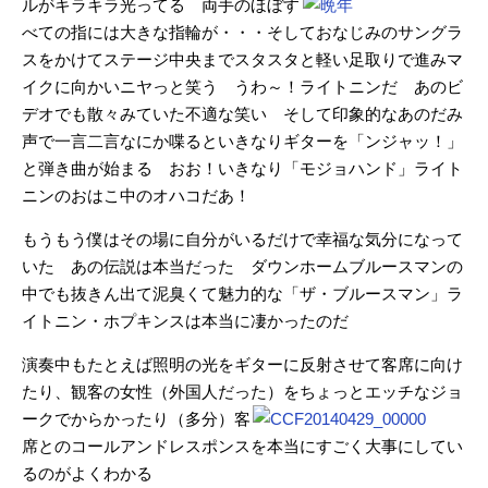
ルがキラキラ光ってる 両手
のほぼす
べての指には大きな指輪が・・・そしておなじみのサングラ
スをかけてステージ中央までスタスタと軽い足取りで進みマ
イクに向かいニヤっと笑う うわ～！ライトニンだ あのビ
デオでも散々みていた不適な笑い そして印象的なあのだみ
声で一言二言なにか喋るといきなりギターを「ンジャッ！」
と弾き曲が始まる おお！いきなり「モジョハンド」ライト
ニンのおはこ中のオハコだあ！
もうもう僕はその場に自分がいるだけで幸福な気分になって
いた あの伝説は本当だった ダウンホームブルースマンの
中でも抜きん出て泥臭くて魅力的な「ザ・ブルースマン」ラ
イトニン・ホプキンスは本当に凄かったのだ
演奏中もたとえば照明の光をギターに反射させて客席に向け
たり、観客の女性（外国人だった）を
ちょっとエッチなジョ
ークでからかったり（多分）客
席とのコールアンドレスポンスを本当にすごく大事にしてい
るのがよくわかる