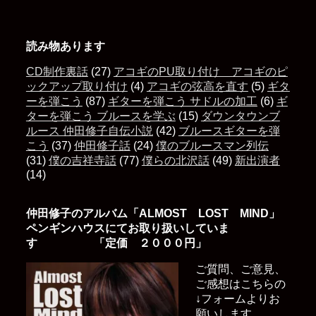
読み物あります
CD制作裏話
(27)
アコギのPU取り付け アコギのピ
ックアップ取り付け
(4)
アコギの弦高を直す
(5)
ギタ
ーを弾こう
(87)
ギターを弾こう サドルの加工
(6)
ギ
ターを弾こう ブルースを学ぶ
(15)
ダウンタウンブ
ルース 仲田修子自伝小説
(42)
ブルースギターを弾
こう
(37)
仲田修子話
(24)
僕のブルースマン列伝
(31)
僕の吉祥寺話
(77)
僕らの北沢話
(49)
新出演者
(14)
仲田修子のアルバム「ALMOST LOST MIND」
ペンギンハウスにてお取り扱いしていま
す 「定価 ２０００円」
ご質問、ご意見、
ご感想はこちらの
↓フォームよりお
願いします。