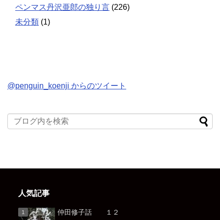
ペンマス丹沢亜郎の独り言
(226)
未分類
(1)
@penguin_koenji からのツイート
人気記事
仲田修子話 １２