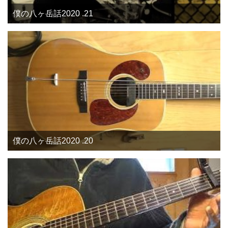
僕の八ヶ岳話2020 .21
僕の八ヶ岳話2020 .20