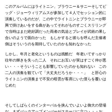
このアルバムにはライトニン、ブラウニー＆サニーそしてビ
ッグ・ジョーウィリアムスが参加して４人でセッション的に
演奏しているのだが、この中でライトニンとブラウニーが即
興で掛けあいをする曲があってそれがものすごくスリリング
で当時はまだ絶好調だった両者の気迫とプレイが武術の果し
合いのようで面白かった もしかすると彼らを呼んだ主催者
側はそういうのを期待していたのかも知れなかった
しかし、年月と老化というものは残酷だ 年老いてすっかり
往年の輝きを失った二人 それにお互いが実はすごく仲が悪
い・・・そういうことも影響していたのかも知れない この
二人の演奏を観ていて「大丈夫だろうか・・・」 と肝心の
ライトニンの演奏まで不安の暗雲が客席にいた僕らを覆いは
じめた
そしてしばらくのインターバルを挟んでいよいよ御大の登場
だ まずバックアップメンバーがステージに立つ・・・お