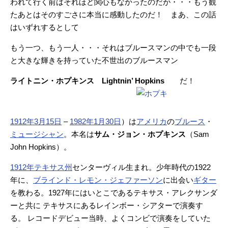
われて行く前はそれほど関心もなかったのだが・・・もう観
たあとはそのすごさに本当に感動したのだ！ まあ、この話
はいずれするとして
もう一つ、もう一人・・・それはブルースマンの中でも一段
と大きな輝きを持っていた不世出のブルースマン
ライトニン・ホプキンス
Lightnin’ Hopkins
だ！
1912年
3月15日
–
1982年
1月30日
）は
アメリカ
の
ブルース
・
ミュージシャン
。本名は
サム・ジョン・ホプキンス
（
Sam
John Hopkins
）。
1912年
テキサス州
センターヴィル生まれ。少年時代の1922
年に、
ブラインド・レモン・ジェファーソン
に出会い
ギター
を教わる。1927年にはいとこであるテキサス・アレクサンダ
ーと共に テキサスにあるレインボー・シアターで演奏す
る。 レコードデビュー当時、よくコンビで演奏をしていた