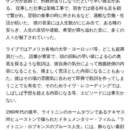
ケンカが原因で、刑務所送りになったという辛い過去があ
る。 従事した仕事は架橋工事で、宿舎では寝る時も足を鎖
で繋がれ、翌朝の食事の時に外されるなど、過酷な労働・生
活が続いた。 彼の音楽には人生観がにじみ出て、ある種の
安らぎ、人生の哀切や達観、希望が満ち溢れた音に、多くの
人々が魅了されていった。
ライブではアメリカ各地の大学・ヨーロッパ等、どこも超満
員だった。 語彙が豊富で、頭の回転の早い彼による心の奥
底を探るような歌詞は、彼自身の気分によって抱腹絶倒の内
容になることも、痛ましく荒涼とした内容になることもあっ
た。彼はその場の雰囲気に合わせて即興で歌詞を作ってしま
うことでも有名で、そのためライヴ・レコーディングでは、
しばしば予想を超える内容になる等、エピソードには事欠か
ない。
1960年代の後半、ライトニンのホームタウンであるテキサス
州ヒューストンで撮られたドキュメンタリー・フィルム『ラ
イトニン・ホプキンスのブルース人生』には、飾らない素顔