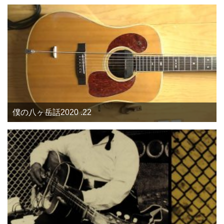
僕の八ヶ岳話2020 .22