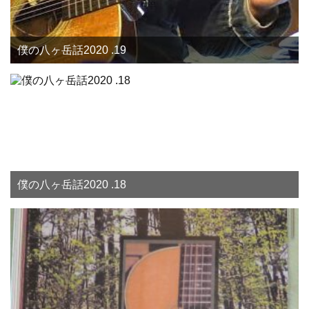
僕の八ヶ岳話2020 .19
僕の八ヶ岳話2020 .18