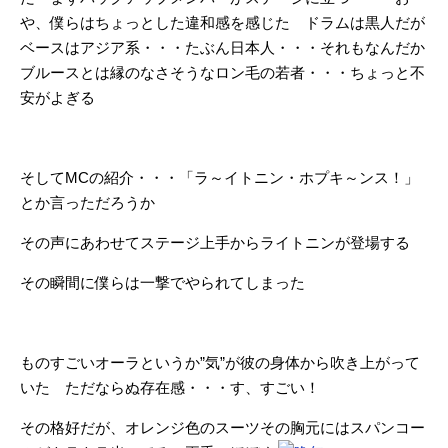
や、僕らはちょっとした違和感を感じた ドラムは黒人だが
ベースはアジア系・・・たぶん日本人・・・それもなんだか
ブルースとは縁のなさそうなロン毛の若者・・・ちょっと不
安がよぎる
そしてMCの紹介・・・「ラ～イトニン・ホプキ～ンス！」
とか言っただろうか
その声にあわせてステージ上手からライトニンが登場する
その瞬間に僕らは一撃でやられてしまった
ものすごいオーラというか”気”が彼の身体から吹き上がって
いた ただならぬ存在感・・・す、すごい！
その格好だが、オレンジ色のスーツその胸元にはスパンコー