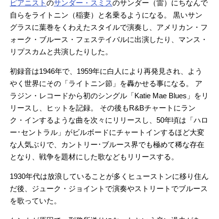
ピアニスト
の
サンダー・スミス
のサンダー（雷）にちなんで
自らをライトニン（稲妻）と名乗るようになる。
黒いサン
グラスに葉巻をくわえたスタイルで演奏し、アメリカン・フ
ォーク・ブルース・フェステイバルに出演したり、マンス・
リプスカムと共演したりした。
初録音は1946年で、1959年に白人により再発見され、よう
やく世界にその「ライトニン節」を轟かせる事になる。 ア
ラジン・レコードから初のシングル「Katie Mae Blues」をリ
リースし、ヒットを記録。 その後もR&Bチャートにラン
ク・インするような曲を次々にリリースし、50年頃は「ハロ
ー･セントラル」がビルボードにチャートインするほど大変
な人気ぶりで、カントリー･ブルース界でも極めて稀な存在
となり、戦争を題材にした歌などもリリースする。
1930年代は放浪していることが多くヒューストンに移り住ん
だ後、ジューク・ジョイントで演奏やストリートでブルース
を歌っていた。