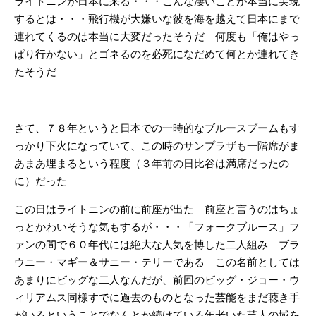
ライトニンが日本に来る・・・こんな凄いことが本当に実現
するとは・・・飛行機が大嫌いな彼を海を越えて日本にまで
連れてくるのは本当に大変だったそうだ 何度も「俺はやっ
ぱり行かない」とゴネるのを必死になだめて何とか連れてき
たそうだ
さて、７８年というと日本での一時的なブルースブームもす
っかり下火になっていて、この時のサンプラザも一階席がま
あまあ埋まるという程度（３年前の日比谷は満席だったの
に）だった
この日はライトニンの前に前座が出た 前座と言うのはちょ
っとかわいそうな気もするが・・・「フォークブルース」フ
ァンの間で６０年代には絶大な人気を博した二人組み ブラ
ウニー・マギー＆サニー・テリーである この名前としては
あまりにビッグな二人なんだが、前回のビッグ・ジョー・ウ
ィリアムス同様すでに過去のものとなった芸能をまだ聴き手
がいるということでなんとか続けている年老いた芸人の域を