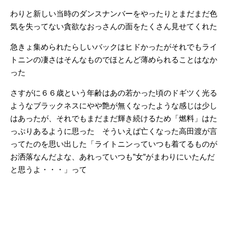
わりと新しい当時のダンスナンバーをやったりとまだまだ色
気を失ってない貪欲なおっさんの面をたくさん見せてくれた
急きょ集められたらしいバックはヒドかったがそれでもライ
トニンの凄さはそんなものでほとんど薄められることはなか
った
さすがに６６歳という年齢はあの若かった頃のドギツく光る
ようなブラックネスにやや艶が無くなったような感じは少し
はあったが、それでもまだまだ輝き続けるため「燃料」はた
っぷりあるように思った そういえば亡くなった高田渡が言
ってたのを思い出した「ライトニンっていつも着てるものが
お洒落なんだよな、あれっていつも”女”がまわりにいたんだ
と思うよ・・・」って