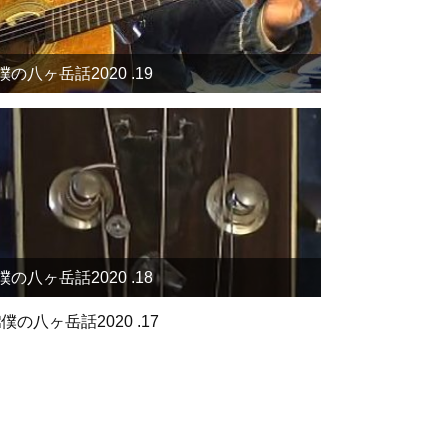
僕の八ヶ岳話2020 .19
僕の八ヶ岳話2020 .18