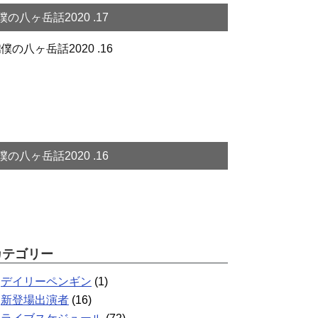
僕の八ヶ岳話2020 .17
僕の八ヶ岳話2020 .16
カテゴリー
デイリーペンギン
(1)
新登場出演者
(16)