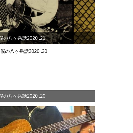
僕の八ヶ岳話2020 .21
僕の八ヶ岳話2020 .20