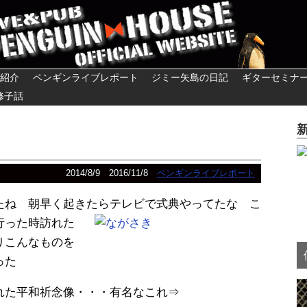
紹介
ペンギンライブレポート
ジミー矢島の日記
ギターセミナ
修子話
2014/8/9
2016/11/8
ペンギンライブレポート
たね 朝早く起きたらテレビで式典やってたな こ
行った時訪れた
りこんなものを
った
れた平和祈念像・・・有名なこれ⇒