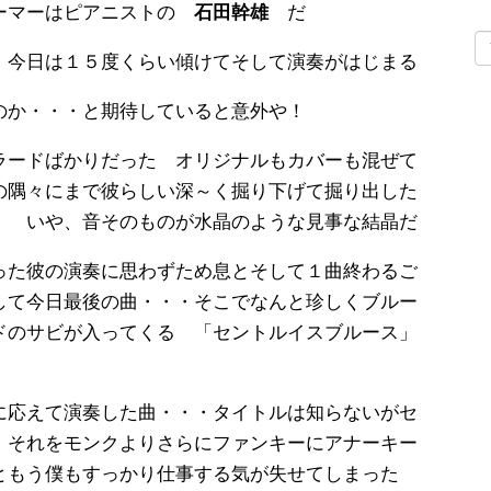
ォーマーはピアニストの
石田幹雄
だ
・今日は１５度くらい傾けてそして演奏がはじまる
のか・・・と期待していると意外や！
ラードばかりだった オリジナルもカバーも混ぜて
の隅々にまで彼らしい深～く掘り下げて掘り出した
 いや、音そのものが水晶のような見事な結晶だ
った彼の演奏に思わずため息とそして１曲終わるご
して今日最後の曲・・・そこでなんと珍しくブルー
ドのサビが入ってくる 「セントルイスブルース」
に応えて演奏した曲・・・タイトルは知らないがセ
 それをモンクよりさらにファンキーにアナーキー
ともう僕もすっかり仕事する気が失せてしまった