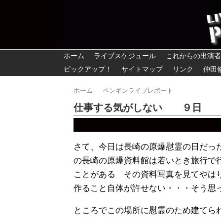
ホーム
ライブスケジュール
これからの出演者
ピックアップ！
サイトマップ
リンク
仲田
ホーム
ペンギンライブレポート
仕事する気がしない ９日
さて、今日は長崎の原爆慰霊の日だっ
の長崎
の原爆資料館は若いとき旅行で
ことがある その資料写真を見てやは
作ること自体が許せない・・・そう思
ところでこの場所に慰霊のため建てら