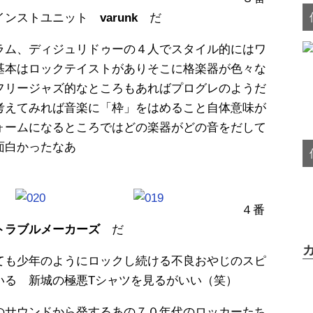
つインストユニット
varunk
だ
ラム、ディジュリドゥーの４人でスタイル的にはワ
基本はロックテイストがありそこに格楽器が色々な
フリージャズ的なところもあればプログレのようだ
考えてみれば音楽に「枠」をはめること自体意味が
ォームになるところではどの楽器がどの音をだして
面白かったなあ
４番
トラブルメーカーズ
だ
ても少年のようにロックし続ける不良おやじのスピ
いる 新城の極悪Tシャツを見るがいい（笑）
のサウンドから発するあの７０年代のロッカーたち