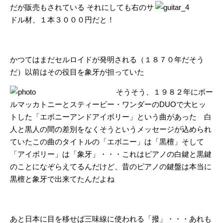
だが販売もさ
れている それにしても右のサ
ドル材、１本３０００円だと！
かつてはまだセルロイドが発明される（１８７０年だそう
だ）以前はその役目を象牙が担っていた
そうそう、１９８２年にポー
ルマッカトニーとスティービー・ワンダーのDUOで大ヒッ
トした「エボニーアンドアイボリー」という曲があった 白
人と黒人の間の差別をなくそうというメッセージが込められ
ていたこの曲のタイトルの「エボニー」は「黒檀」そして
「アイボリー」は「象牙」・・・これはピアノの白鍵と黒鍵
のことになぞらえてるんだけど、昔のピアノの鍵盤は本当に
黒檀と象牙で出来てたんだよね
あと日本に目を移せば三味線に使われる「撥」・・・あれも