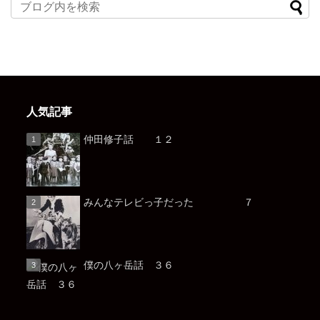
人気記事
仲田修子話 １２
みんなテレビっ子だった ７
僕の八ヶ岳話 ３６