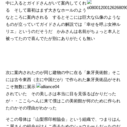
中に入るとガイドさんがいて案内してくれ
る そして最初はまず大きなホールのよう
なところに案内される するとそこには巨大な仏像のような
ものが立っていてガイドさんの解説では「幸せを呼ぶ女神ル
リエ」というのだそうだ かみさんは名前がちょっと本人と
被ってたので喜んでたが別にありがたくも無い
次に案内されたのが同じ建物の中に在る「象牙美術館」そこ
には古今東西（主に中国だが）で作られた象牙美術品
がそれ
こそ無数に展示
されていた その美しさは本当に目を見張るばかりだった
が・・ここらへんに来て僕はこの美術館が何のために作られ
たのかその理由がわかった
そこの母体は「山梨県印相協会」という組織で、つまりはん
こ屋さんの組合がはんこ売るためのショウルームだったのだ