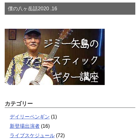
僕の八ヶ岳話2020 .16
カテゴリー
デイリーペンギン
(1)
新登場出演者
(16)
ライブスケジュール
(72)