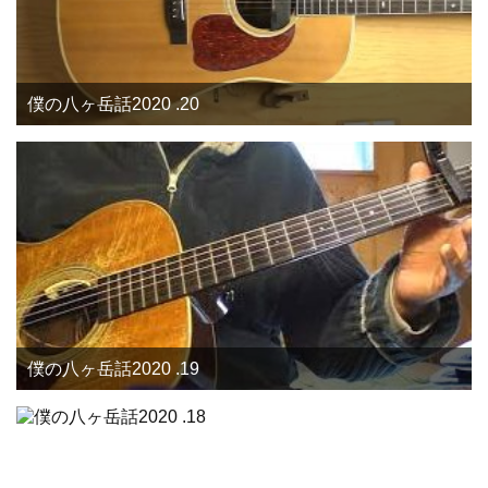
僕の八ヶ岳話2020 .20
僕の八ヶ岳話2020 .19