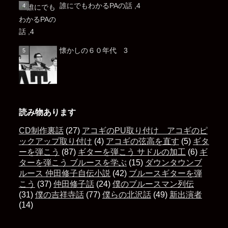
誰にでもわかるPAの話 ,4
懐かしの６０年代 3
読み物あります
CD制作裏話
(27)
アコギのPU取り付け アコギのピ
ックアップ取り付け
(4)
アコギの弦高を直す
(5)
ギタ
ーを弾こう
(87)
ギターを弾こう サドルの加工
(6)
ギ
ターを弾こう ブルースを学ぶ
(15)
ダウンタウンブ
ルース 仲田修子自伝小説
(42)
ブルースギターを弾
こう
(37)
仲田修子話
(24)
僕のブルースマン列伝
(31)
僕の吉祥寺話
(77)
僕らの北沢話
(49)
新出演者
(14)