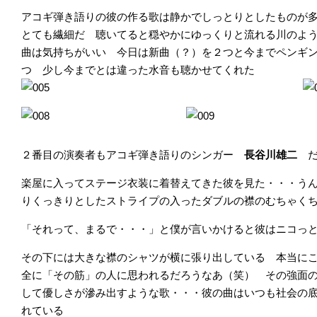
アコギ弾き語りの彼の作る歌は静かでしっとりとしたものが
とても繊細だ 聴いてると穏やかにゆっくりと流れる川のよ
曲は気持ちがいい 今日は新曲（？）を２つと今までペンギ
つ 少し今までとは違った水音も聴かせてくれた
２番目の演奏者もアコギ弾き語りのシンガー
長谷川雄二
楽屋に入ってステージ衣装に着替えてきた彼を見た・・・う
りくっきりとしたストライプの入ったダブルの襟のむちゃく
「それって、まるで・・・」と僕が言いかけると彼はニコっ
その下には大きな襟のシャツが横に張り出している 本当に
全に「その筋」の人に思われるだろうなあ（笑） その強面
して優しさが滲み出すような歌・・・彼の曲はいつも社会の
れている