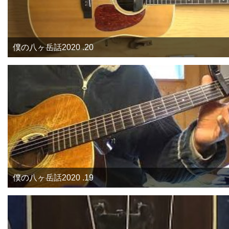
僕の八ヶ岳話2020 .20
僕の八ヶ岳話2020 .19