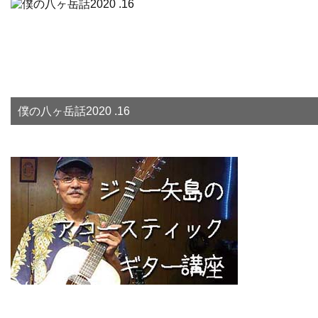
僕の八ヶ岳話2020 .16