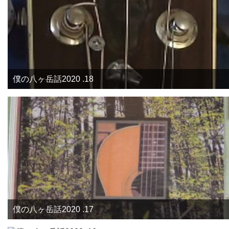
僕の八ヶ岳話2020 .18
僕の八ヶ岳話2020 .17