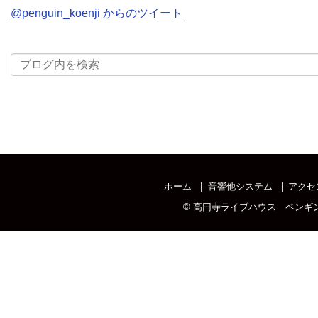
@penguin_koenji からのツイート
ホーム
音響他システム
アクセ
©
高円寺ライブハウス ペンギ