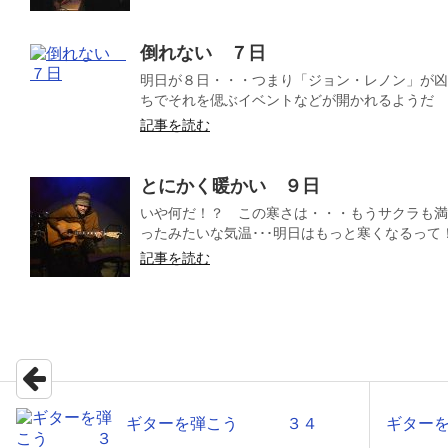
倒れない ７日
明日が８日・・・つまり「ジョン・レノン」が凶
ちでそれを偲ぶイベントなどが開かれるようだ そ
記事を読む
とにかく暖かい ９日
いや何だ！？ この寒さは・・・もうサクラも満
ったみたいな気温･･･明日はもっと寒くなるって！
記事を読む
ギターを弾こう ３４
ギター