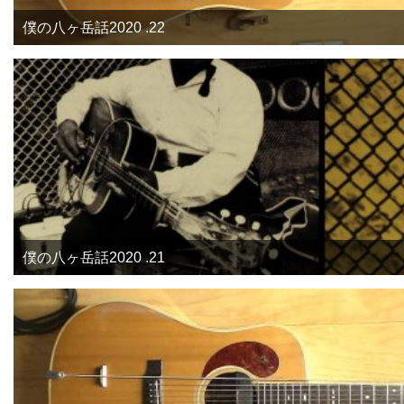
僕の八ヶ岳話2020 .22
僕の八ヶ岳話2020 .21