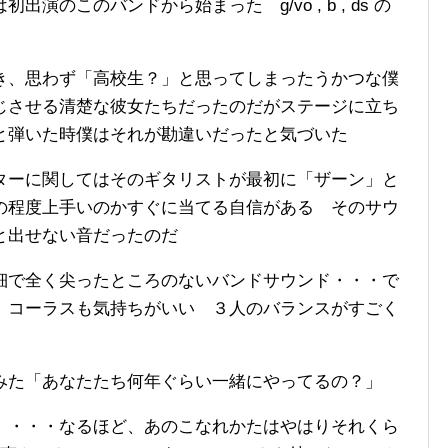
のこのバンドから始まった g/vo , b , ds の
き、思わず「高校生？」と思ってしまったうかつな僕
じさせる清楚な彼女たちだったのだがステージに立ち
と弾いた時僕はそれが勘違いだったと気づいた
ターに関してはそのギタリストが最初に「ザーン」と
の程度上手いのかすぐに当てる自信がある そのサウ
と出せない音だったのだ
細で全く尖ったところのないバンドサウンド・・・で
 コーラスも気持ちがいい ３人のバランスがすごく
みた「あなたたち何年ぐらい一緒にやってるの？」
」・・・なるほど、あのこなれかたはやはりそれくら