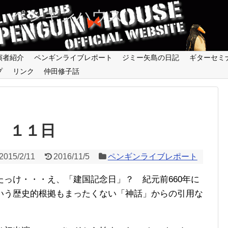
 ペンギンハウス
演者紹介
ペンギンライブレポート
ジミー矢島の日記
ギターセミ
プ
リンク
仲田修子話
１１日
2015/2/11
2016/11/5
ペンギンライブレポート
たっけ・・・え、「建国記念日」？
紀元前660年
に
いう歴史的根拠もまったくない「神話」からの引用な