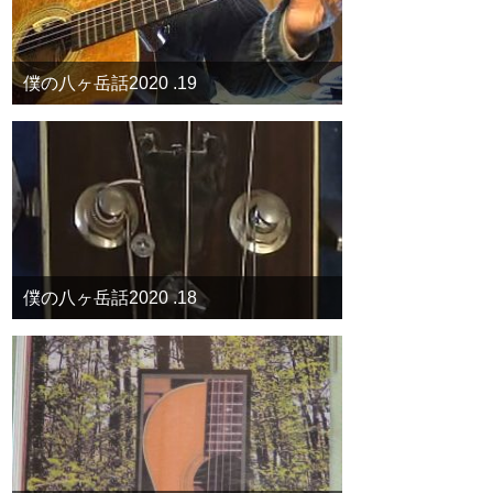
僕の八ヶ岳話2020 .19
僕の八ヶ岳話2020 .18