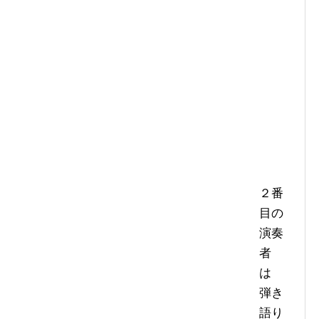
２番
目の
演奏
者
は
弾き
語り