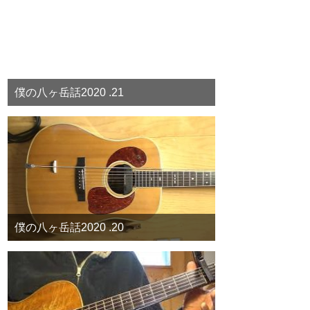
僕の八ヶ岳話2020 .21
僕の八ヶ岳話2020 .20