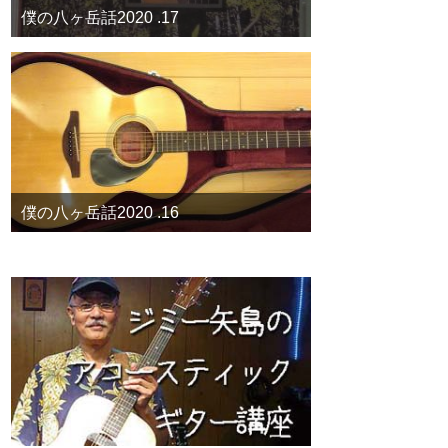
僕の八ヶ岳話2020 .17
僕の八ヶ岳話2020 .16