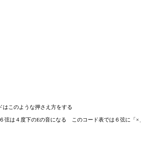
ドはこのような押さえ方をする
６弦は４度下のEの音になる このコード表では６弦に「×