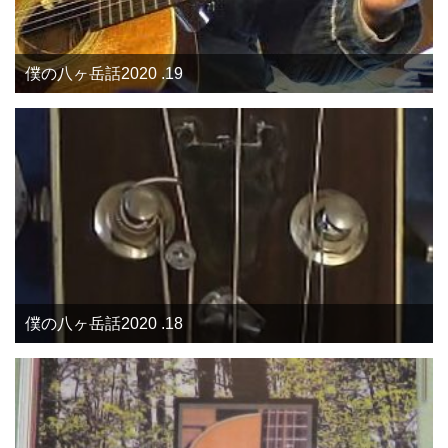
僕の八ヶ岳話2020 .19
僕の八ヶ岳話2020 .18