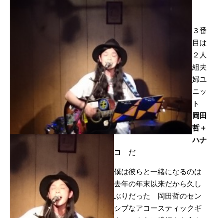
３番
目は
２人
組夫
婦ユ
ニッ
ト
岡田
哲＋
ハナ
コ
だ
僕は彼らと一緒になるのは
去年の年末以来だから久し
ぶりだった 岡田哲のセン
シブなアコースティックギ