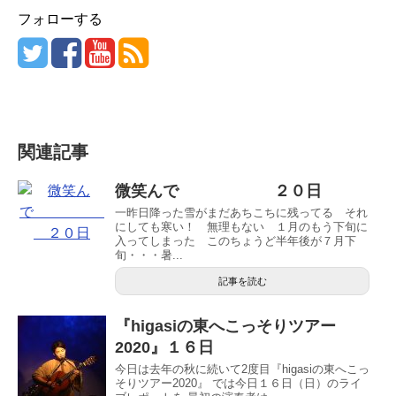
フォローする
関連記事
微笑んで ２０日
一昨日降った雪がまだあちこちに残ってる それ
にしても寒い！ 無理もない １月のもう下旬に
入ってしまった このちょうど半年後が７月下
旬・・・暑...
記事を読む
『higasiの東へこっそりツアー
2020』１６日
今日は去年の秋に続いて2度目『higasiの東へこっ
そりツアー2020』 では今日１６日（日）のライ