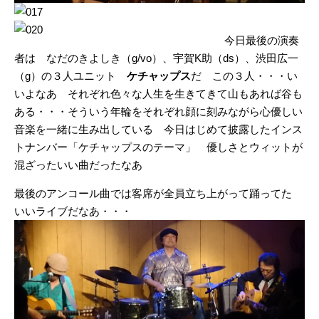
今日最後の演奏
者は なだのきよしき（g/vo）、宇賀K助（ds）、渋田広一
（g）の３人ユニット
ケチャップス
だ この３人・・・い
いよなあ それぞれ色々な人生を生きてきて山もあれば谷も
ある・・・そういう年輪をそれぞれ顔に刻みながら心優しい
音楽を一緒に生み出している 今日はじめて披露したインス
トナンバー「ケチャップスのテーマ」 優しさとウィットが
混ざったいい曲だったなあ
最後のアンコール曲では客席が全員立ち上がって踊ってた
いいライブだなあ・・・