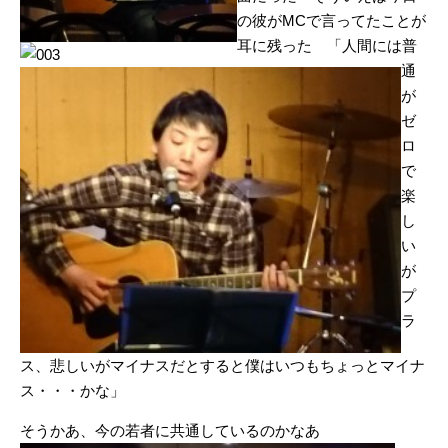
の彼がMCで言ってたことが
耳に残った 「人間には普
通
が
ゼ
ロ
で
楽
し
い
が
プ
ラ
ス、悲しいがマイナスだとすると僕はいつもちょっとマイナ
ス・・・かな」
そうかあ、今の若者に共通しているのかなあ