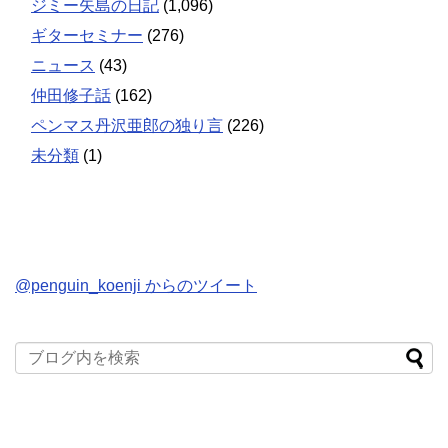
ジミー矢島の日記
(1,096)
ギターセミナー
(276)
ニュース
(43)
仲田修子話
(162)
ペンマス丹沢亜郎の独り言
(226)
未分類
(1)
@penguin_koenji からのツイート