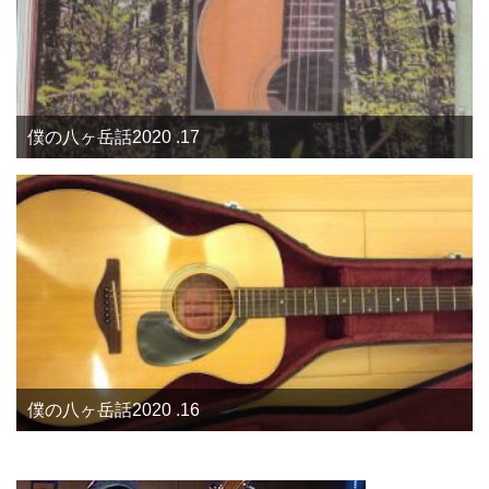
僕の八ヶ岳話2020 .17
僕の八ヶ岳話2020 .16