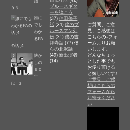
自伝小説
(42)
話
ブルースギタ
３６
ーを弾こう
誰に
(37)
仲田修子
話
(24)
僕のブ
ご質問、ご意
でも
ルースマン列
見、ご感想は
わか
伝
(31)
僕の吉
こちらの↓フォ
るPA
祥寺話
(77)
僕
ームよりお願
の話 ,4
らの北沢話
いします。
(49)
新出演者
どんなちょっ
懐か
(14)
とした事でも
しの
お便り頂ける
６０
と嬉しいです♪
年
ご意見、ご感
代 3
想はこちらの
フォームから
お寄せくださ
い