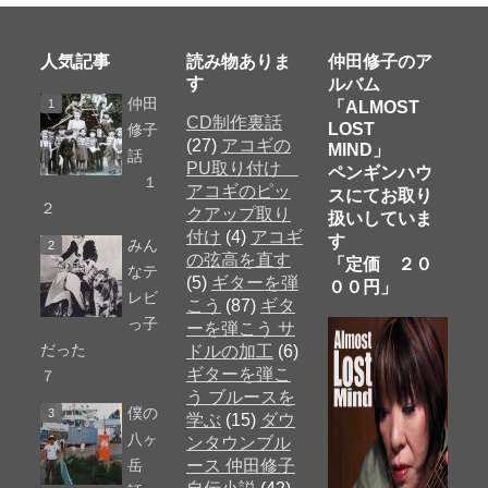
人気記事
読み物ありま
仲田修子のア
す
ルバム
仲田
「ALMOST
CD制作裏話
LOST
修子
(27)
アコギの
MIND」
話
PU取り付け
ペンギンハウ
１
アコギのピッ
スにてお取り
２
クアップ取り
扱いしていま
付け
(4)
アコギ
す
みん
の弦高を直す
「定価 ２０
なテ
(5)
ギターを弾
００円」
レビ
こう
(87)
ギタ
っ子
ーを弾こう サ
だった
ドルの加工
(6)
ギターを弾こ
７
う ブルースを
僕の
学ぶ
(15)
ダウ
八ヶ
ンタウンブル
岳
ース 仲田修子