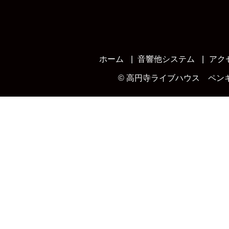
ホーム
音響他システム
アク
©
高円寺ライブハウス ペン