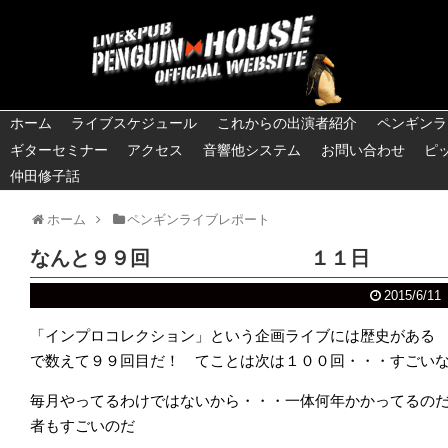
ホーム
ライブスケジュール
これからの出演者紹介
ペンギンラ
ギターセミナー
アクセス
音響他システム
お問い合わせ
ピ
仲田修子話
ホーム
ペンギンライブレポート
なんと９９回 １１日
2015/6/11
「インプロコレクション」という企画ライブには歴史がある
で数えて９９回目だ！ てことは次は１００回・・・すごい
毎月やってるわけではないから・・・一体何年かかってるの
者もすごいのだ