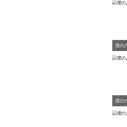
僕の八
僕の八