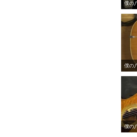
僕の八
僕の八
僕の八