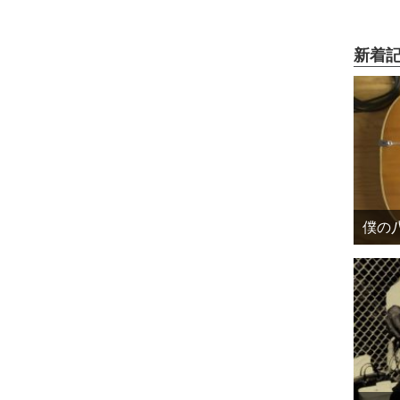
新着
僕の八