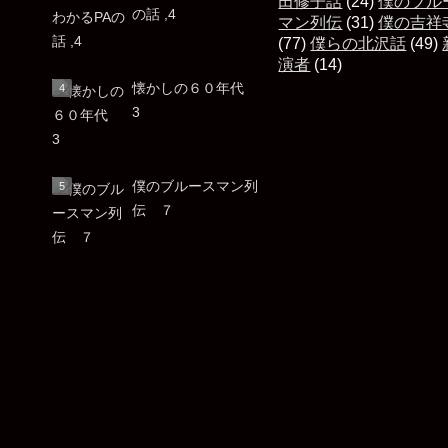
田修子話
(24)
僕のブル
の話 ,4
マン列伝
(31)
僕の吉祥
(77)
僕らの北沢話
(49)
演者
(14)
懐かしの６０年代
3
僕のブルースマン列
伝 ７