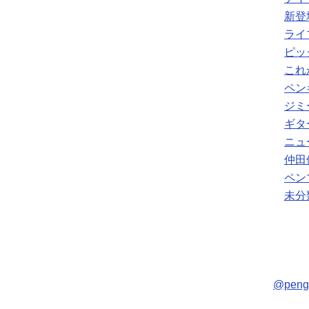
新登
ライ
ピッ
これ
ペン
ジミ
ギタ
ニュ
仲田
ペン
未分
@pen