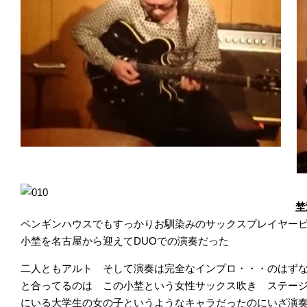
埜
ペンギンハウスでもすっかりお馴染みのサックスプレイヤー
小埜を名古屋から迎えてDUOでの演奏だった
二人ともアルト そして演奏は完全なインプロ・・・のはず
と合ってるのは この小埜という女性サックス吹き ステー
にいる大学生の女の子というようなキャラだったのにいざ演