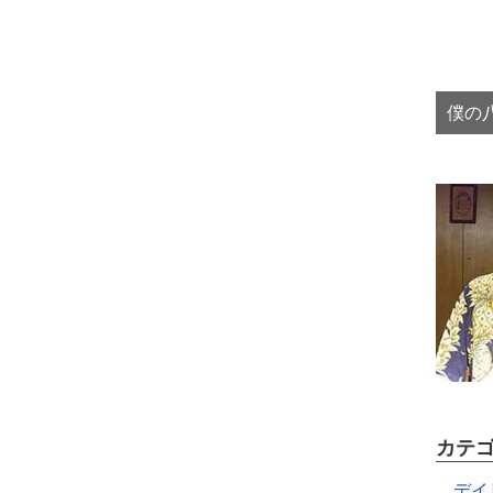
僕の八
カテ
デイ