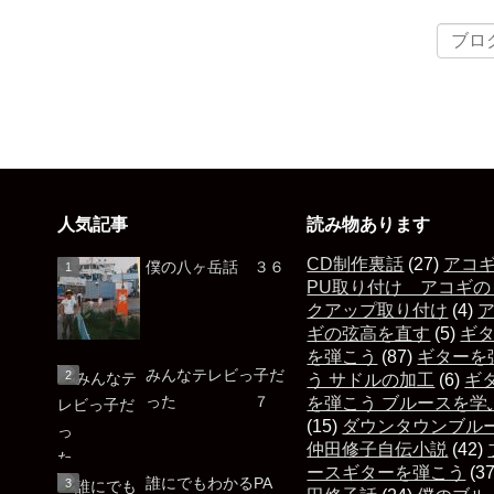
人気記事
読み物あります
CD制作裏話
(27)
アコ
僕の八ヶ岳話 ３６
PU取り付け アコギの
クアップ取り付け
(4)
ギの弦高を直す
(5)
ギ
を弾こう
(87)
ギターを
みんなテレビっ子だ
う サドルの加工
(6)
ギ
った ７
を弾こう ブルースを学
(15)
ダウンタウンブル
仲田修子自伝小説
(42)
ースギターを弾こう
(3
誰にでもわかるPA