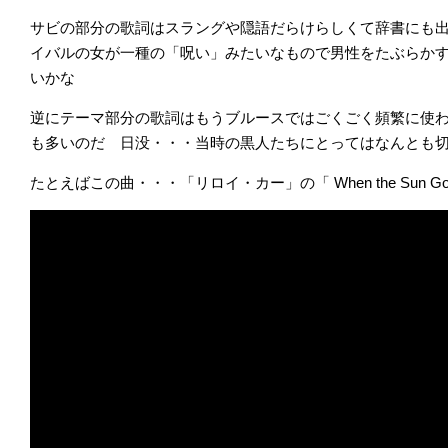
サビの部分の歌詞はスラングや隠語だらけらしくて辞書にも
イバルの女が一種の「呪い」みたいなもので男性をたぶらか
いかな
逆にテーマ部分の歌詞はもうブルースではごくごく頻繁に使
も多いのだ 日没・・・当時の黒人たちにとってはなんとも
たとえばこの曲・・・「リロイ・カー」の「 When the Sun Goe