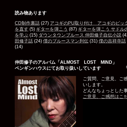
読み物あります
CD制作裏話
(27)
アコギのPU取り付け アコギのピッ
を直す
(5)
ギターを弾こう
(87)
ギターを弾こう サドル
を学ぶ
(15)
ダウンタウンブルース 仲田修子自伝小説
(4
田修子話
(24)
僕のブルースマン列伝
(31)
僕の吉祥寺話
(14)
仲田修子のアルバム「ALMOST LOST MIND」
ペンギンハウスにてお取り扱いしています 「
ご質問、ご意見、ご
いします。
どんなちょっとした
ご意見、ご感想はこ