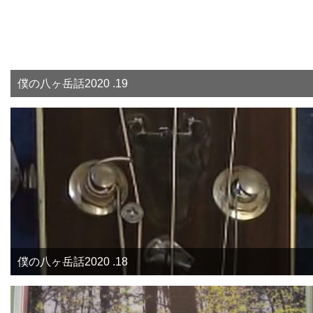
僕の八ヶ岳話2020 .19
僕の八ヶ岳話2020 .18