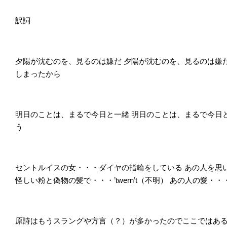
訳詞
夕陽が沈むのを、見るのは嫌だ
夕陽が沈むのを、見るのは嫌
しまったから
明日のことは、まるで今日と一緒
明日のことは、まるで今日
う
セントルイスの女・・・ダイヤの指輪をしている
あの人を思
怪しい粉と偽物の髪で・・・’twern’t（不明）
あの人の愛・・
原詩はもうスラングや方言（？）が多かったのでここではあ