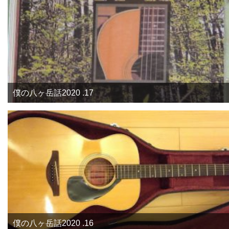
僕の八ヶ岳話2020 .17
僕の八ヶ岳話2020 .16