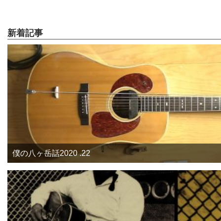
新着記事
僕の八ヶ岳話2020 .22