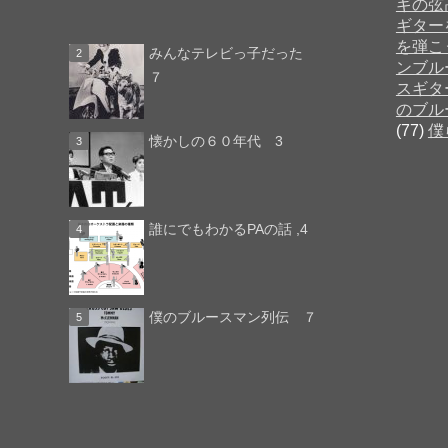
ギの弦
ギター
を弾こ
みんなテレビっ子だった
ンブル
７
スギタ
のブル
(77)
僕
懐かしの６０年代 3
誰にでもわかるPAの話 ,4
僕のブルースマン列伝 ７