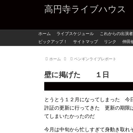
高円寺ライブハウス
ホーム
ライブスケジュール
これからの出演者
ピックアップ！
サイトマップ
リンク
仲田
ホーム
ペンギンライブレポート
壁に掲げた １日
とうとう１２月になってしまった 今
許証の更新に行ってきた 更新の期限
てしまいたかったのだ
今月は中旬から忙しすぎて身動き取れ