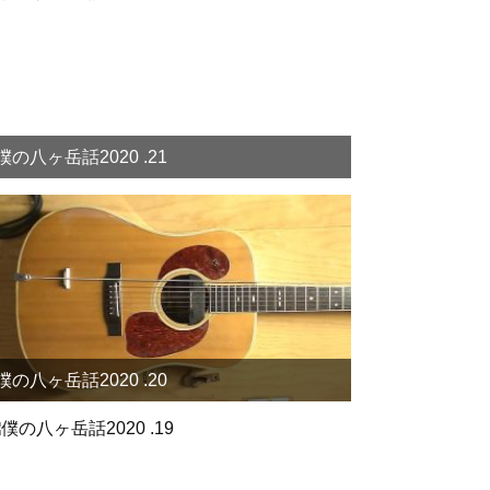
僕の八ヶ岳話2020 .21
僕の八ヶ岳話2020 .20