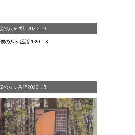
僕の八ヶ岳話2020 .19
僕の八ヶ岳話2020 .18