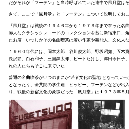
だがそれが「フーテン」と当時呼ばれていた連中で風月堂は
さて、ここで「風月堂」と「フーテン」について説明してお
『風月堂』は戦後の１９４６年から１９７３年まで在った名
膨大なクラシックレコードのコレクションを基に新宿東口、
たお店 いつしかその名曲喫茶は若い作家や芸能人、文化人
１９６０年代には、岡本太郎、谷川俊太郎、野坂昭如、五木
長沢節、白石和子、三国錬太郎、ビートたけし、岸田今日子
れの人たちもそこに来ていた
普通の名曲喫茶がいつのまにか”若者文化の聖地”となってい
となったり、全共闘の学生達、ヒッピー、フーテンなどが出
り、戦後の新宿文化の象徴だった「風月堂」は１９７３年８