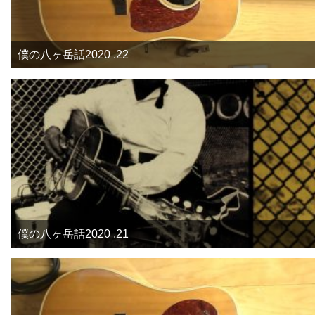
僕の八ヶ岳話2020 .22
僕の八ヶ岳話2020 .21