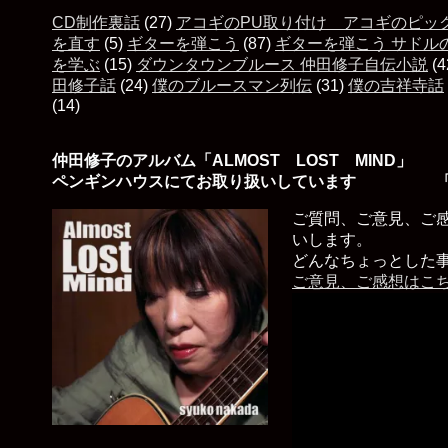
CD制作裏話
(27)
アコギのPU取り付け アコギのピッ
を直す
(5)
ギターを弾こう
(87)
ギターを弾こう サドル
を学ぶ
(15)
ダウンタウンブルース 仲田修子自伝小説
(4
田修子話
(24)
僕のブルースマン列伝
(31)
僕の吉祥寺話
(14)
仲田修子のアルバム「ALMOST LOST MIND」
ペンギンハウスにてお取り扱いしています 「
ご質問、ご意見、ご
いします。
どんなちょっとした
ご意見、ご感想はこ