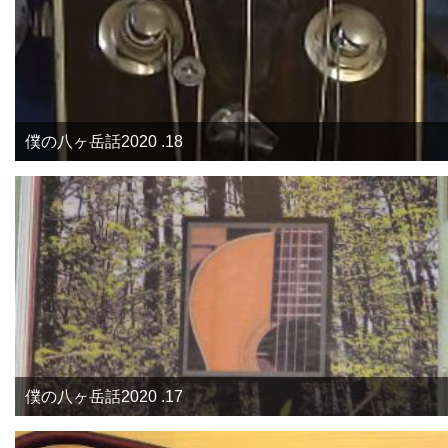
僕の八ヶ岳話2020 .18
僕の八ヶ岳話2020 .17