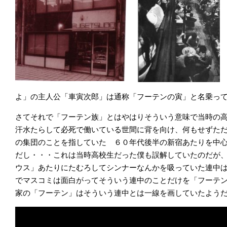
よ」の主人公「車寅次郎」は通称「フーテンの寅」と名乗っ
さてそれで「フーテン族」とはやはりそういう意味で当時の
汗水たらして必死で働いている世間に背を向け、何もせずた
の集団のことを指していた ６０年代後半の新宿あたりを中
だし・・・これは当時高校生だった僕も誤解していたのだが
ウス」あたりにたむろしてシンナーなんかを吸っていた連中
でマスコミは面白がってそういう連中のことだけを「フーテ
家の「フーテン」はそういう連中とは一線を画していたよう