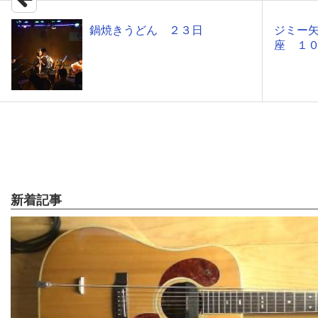
鍋焼きうどん ２３日
ジミー
座 １
新着記事