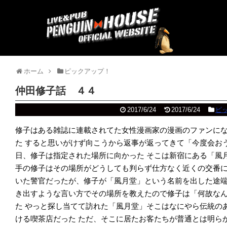
ホーム
ピックアップ！
仲田修子話 ４４
2017/6/24
2017/6/24
ピ
修子はある雑誌に連載されてた女性漫画家の漫画のファンに
た すると思いがけず向こうから返事が返ってきて「今度会お
日、修子は指定された場所に向かった そこは新宿にある「風
手の修子はその場所がどうしても判らず仕方なく近くの交番に
いた警官だったが、修子が「風月堂」という名前を出した途
き出すような言い方でその場所を教えたので修子は「何故な
た やっと探し当てて訪れた「風月堂」そこはなにやら伝統の
ける喫茶店だった ただ、そこに居たお客たちが普通とは明ら