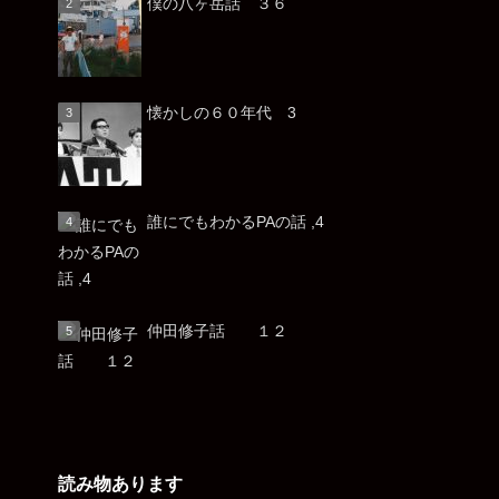
僕の八ヶ岳話 ３６
懐かしの６０年代 3
誰にでもわかるPAの話 ,4
仲田修子話 １２
読み物あります