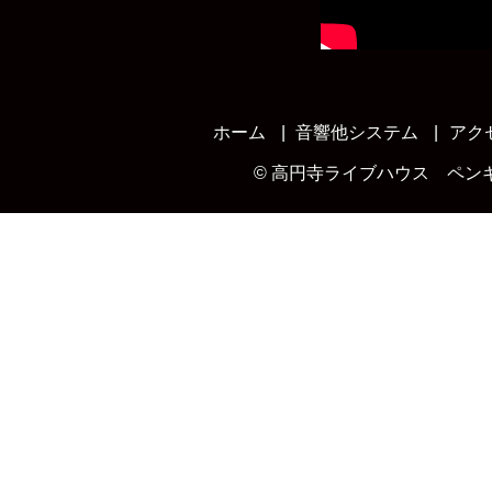
ホーム
音響他システム
アク
©
高円寺ライブハウス ペン