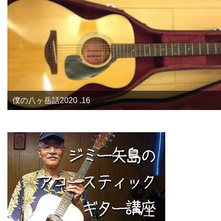
僕の八ヶ岳話2020 .16