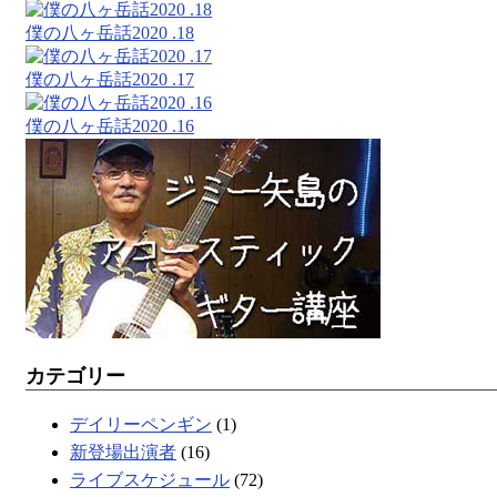
僕の八ヶ岳話2020 .18
僕の八ヶ岳話2020 .17
僕の八ヶ岳話2020 .16
カテゴリー
デイリーペンギン
(1)
新登場出演者
(16)
ライブスケジュール
(72)