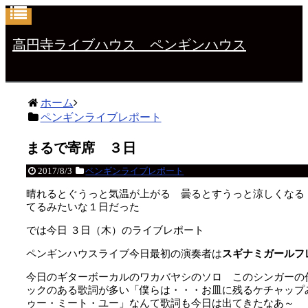
高円寺ライブハウス ペンギンハウス
ホーム
ペンギンライブレポート
まるで寄席 ３日
2017/8/3
ペンギンライブレポート
晴れるとぐうっと気温が上がる 曇るとすうっと涼しくなる
てるみたいな１日だった
では今日 ３日（木）のライブレポート
ペンギンハウスライブ今日最初の演奏者は
スギナミガールフ
今日のギターボーカルのワカバヤシのソロ このシンガーの
ックのある歌詞が多い「僕らは・・・お皿に残るケチャップ
ゥー・ミート・ユー」なんて歌詞も今日は出てきたなあ～