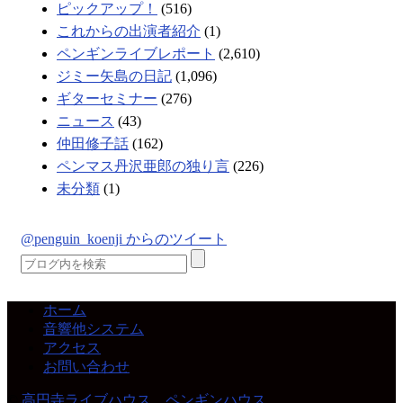
ピックアップ！
(516)
これからの出演者紹介
(1)
ペンギンライブレポート
(2,610)
ジミー矢島の日記
(1,096)
ギターセミナー
(276)
ニュース
(43)
仲田修子話
(162)
ペンマス丹沢亜郎の独り言
(226)
未分類
(1)
@penguin_koenji からのツイート
ホーム
音響他システム
アクセス
お問い合わせ
©
高円寺ライブハウス ペンギンハウス