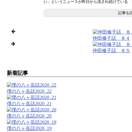
い」というニュースが昨日から流され続けている 明
記事を
仲田修子話 ８４
仲田修子話 ８５
新着記事
僕の八ヶ岳話2020 .22
僕の八ヶ岳話2020 .21
僕の八ヶ岳話2020 .20
僕の八ヶ岳話2020 .19