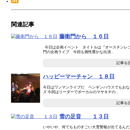
関連記事
藤衛門から １６日
今日は企画イベント タイトルは『オースチンレコ
門の企画ライブ 今回も個性豊かな出演...
記事を
ハッピーマーチャン １８日
今日はワンマンライブだ ペンギンハウスでもおなじ
ズ 今回はリーダーでボーカルのマサキチの...
記事を
雪の足音 １３日
いやいや、何でもものすごい大雪警報が出てるんだ