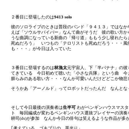
２番目に登場したのは
9413 solo
彼のソロライブのときは普段のバンド「９４１３」ではなか
えば「ソウルサバイバー」なんて曲がそうだ 彼の歌い方か
うな曲調になっている新曲の「帰り道」ももう少し寝れたら
死ぬだろう」 いつもの「テロリストも死ぬだろう・・・風
も・・・」が今日は入っていた
３番目に登場するのは
林漁太
元宇宙人、下「半バナナ」の彼
てきている 今日初めて聴いた「小さな兵隊」という曲 今
膨らみのある歌い方・・・なんか可愛いんだけどどこか物悲
そうかあ「アーノルド」ってロボットだったんだ なんとな
そして今日最後の演奏者は
生半可
わがペンギンハウスマスタ
ト 毎回編成が変わるペンギンハウス選抜プレイヤーの演奏
耕司(ds)が参加 なんか今日の俳句は笑えるような作品が多
｢考えている ゴキブリの 黒光り」