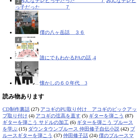
みんなテレビ
っ子だった ７
僕の八ヶ岳話 ３６
誰にでもわかるPAの話 ,4
懐かしの６０年代 3
読み物あります
CD制作裏話
(27)
アコギのPU取り付け アコギのピックアッ
プ取り付け
(4)
アコギの弦高を直す
(5)
ギターを弾こう
(87)
ギターを弾こう サドルの加工
(6)
ギターを弾こう ブルース
を学ぶ
(15)
ダウンタウンブルース 仲田修子自伝小説
(42)
ブ
ルースギターを弾こう
(37)
仲田修子話
(24)
僕のブルースマ