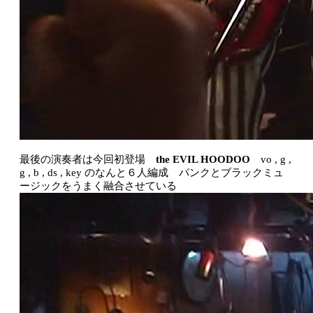
最後の演奏者は今回初登場
the EVIL HOODOO
vo , g ,
g , b , ds , key のなんと６人編成 パンクとブラックミュ
ージックをうまく融合させている