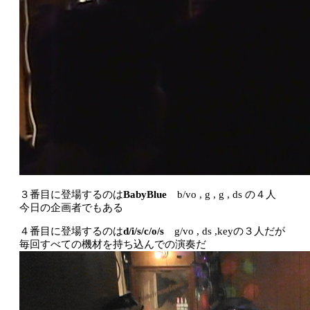
３番目に登場するのは
BabyBlue
b/vo , g , g , ds の４人
今日の企画者でもある
４番目に登場するのは
d/i/s/c/o/s
g/vo , ds ,keyの３人だが
毎回すべての機材を持ち込んでの演奏だ