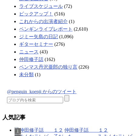
ライブスケジュール
(72)
ピックアップ！
(516)
これからの出演者紹介
(1)
ペンギンライブレポート
(2,610)
ジミー矢島の日記
(1,096)
ギターセミナー
(276)
ニュース
(43)
仲田修子話
(162)
ペンマス丹沢亜郎の独り言
(226)
未分類
(1)
@penguin_koenji からのツイート
人気記事
仲田修子話 １２