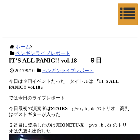
ホーム
ペンギンライブレポート
IT’S ALL PANIC!! vol.18 ９日
2017/9/10
ペンギンライブレポート
今日は企画イベントだった タイトルは
『IT’S ALL
PANIC!! vol.18』
では今日のライブレポート
今日最初の演奏者は
STAIRS
g/vo , b , ds のトリオ 高判
はゲストギターが入った
２番目に登場したのは
JHONETU-X
g/vo , b , ds のトリ
オは先週も出演した