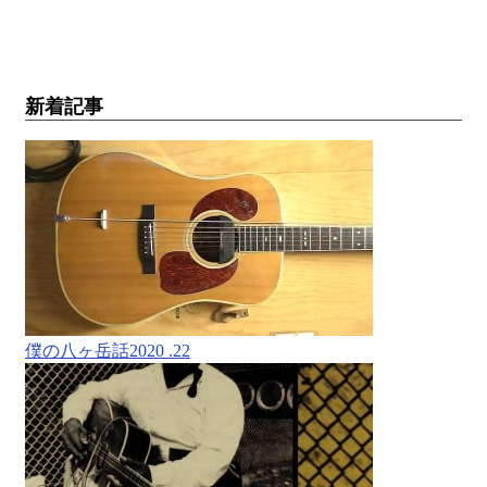
新着記事
僕の八ヶ岳話2020 .22