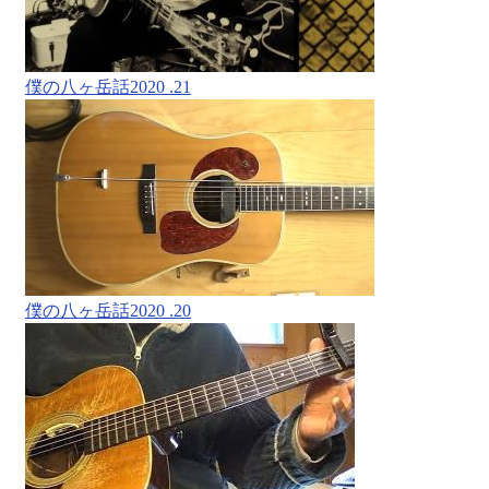
僕の八ヶ岳話2020 .21
僕の八ヶ岳話2020 .20