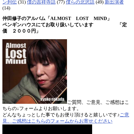
ン列伝
(31)
僕の吉祥寺話
(77)
僕らの北沢話
(49)
新出演者
(14)
仲田修子のアルバム「ALMOST LOST MIND」
ペンギンハウスにてお取り扱いしています 「定
価 ２０００円」
ご質問、ご意見、ご感想はこ
ちらの↓フォームよりお願いします。
どんなちょっとした事でもお便り頂けると嬉しいです♪
ご意
見、ご感想はこちらのフォームからお寄せください