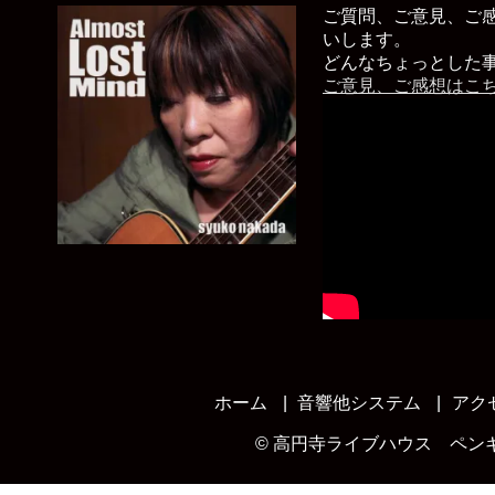
ご質問、ご意見、ご
いします。
どんなちょっとした
ご意見、ご感想はこ
ホーム
音響他システム
アク
©
高円寺ライブハウス ペン