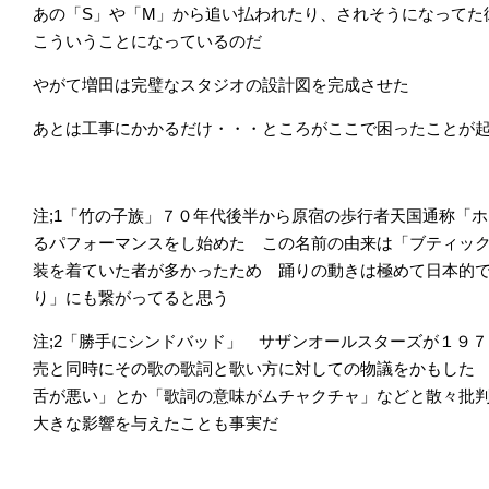
あの「S」や「M」から追い払われたり、されそうになってた
こういうことになっているのだ
やがて増田は完璧なスタジオの設計図を完成させた
あとは工事にかかるだけ・・・ところがここで困ったことが
注;1「竹の子族」７０年代後半から原宿の歩行者天国通称「
るパフォーマンスをし始めた この名前の由来は「ブティッ
装を着ていた者が多かったため 踊りの動きは極めて日本的
り」にも繋がってると思う
注;2「勝手にシンドバッド」 サザンオールスターズが１９
売と同時にその歌の歌詞と歌い方に対しての物議をかもした
舌が悪い」とか「歌詞の意味がムチャクチャ」などと散々批
大きな影響を与えたことも事実だ