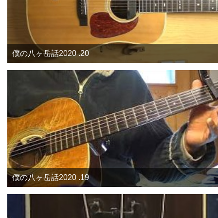
僕の八ヶ岳話2020 .20
僕の八ヶ岳話2020 .19