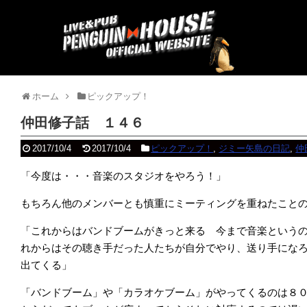
ホーム
ピックアップ！
仲田修子話 １４６
2017/10/4
2017/10/4
ピックアップ！
,
ジミー矢島の日記
,
仲
「今度は・・・音楽のスタジオをやろう！」
もちろん他のメンバーとも慎重にミーティングを重ねたこと
「これからはバンドブームがきっと来る 今まで音楽という
れからはその聴き手だった人たちが自分でやり、送り手にな
出てくる」
「バンドブーム」や「カラオケブーム」がやってくるのは８