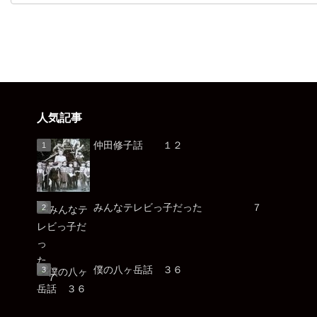
人気記事
仲田修子話 １２
みんなテレビっ子だった ７
僕の八ヶ岳話 ３６