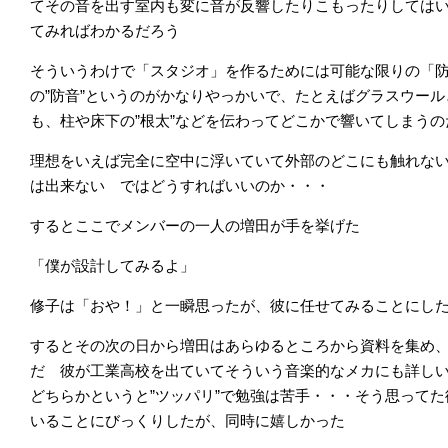
てその音を出す室内も変に音が反響したりこもったりしては
てみればわかるだろう
そういうわけで「スタジオ」を作るためには可能な限りの「
の”防音”というのがかなりやっかいで、たとえばグラスウー
も、柱や床下の”根太”などを伝わってどこかで響いてしまうの
理想をいえば完全に空中に浮いていて外部のどこにも触れな
は出来ない ではどうすればいいのか・・・
するとここでメンバーの一人の増田が手を挙げた
「僕が設計してみるよ」
修子は「おや！」と一瞬思ったが、彼に任せてみることにし
するとその次の日から増田はあらゆるところから資料を集め
だ 彼が工業高校を出ていてそういう音楽的なメカにも詳し
どちらかというと”ツッパリ”で勉強は苦手・・・そう思って
いることにびっくりしたが、同時に嬉しかった