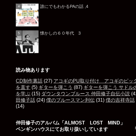
誰にでもわかるPAの話 ,4
懐かしの６０年代 3
読み物あります
CD制作裏話
(27)
アコギのPU取り付け アコギのピッ
を直す
(5)
ギターを弾こう
(87)
ギターを弾こう サドル
を学ぶ
(15)
ダウンタウンブルース 仲田修子自伝小説
(4
田修子話
(24)
僕のブルースマン列伝
(31)
僕の吉祥寺話
(14)
仲田修子のアルバム「ALMOST LOST MIND」
ペンギンハウスにてお取り扱いしています 「