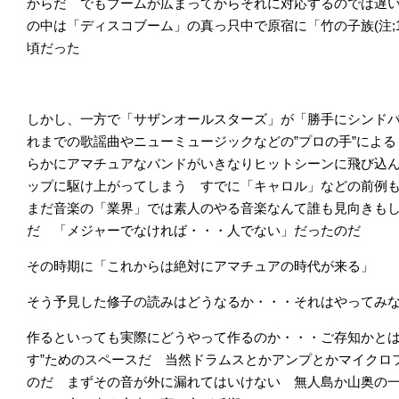
からだ でもブームが広まってからそれに対応するのでは遅
の中は「ディスコブーム」の真っ只中で原宿に「竹の子族(注;
頃だった
しかし、一方で「サザンオールスターズ」が「勝手にシンドバッ
れまでの歌謡曲やニューミュージックなどの”プロの手”によ
らかにアマチュアなバンドがいきなりヒットシーンに飛び込
ップに駆け上がってしまう すでに「キャロル」などの前例
まだ音楽の「業界」では素人のやる音楽なんて誰も見向きも
だ 「メジャーでなければ・・・人でない」だったのだ
その時期に「これからは絶対にアマチュアの時代が来る」
そう予見した修子の読みはどうなるか・・・それはやってみ
作るといっても実際にどうやって作るのか・・・ご存知かとは
す”ためのスペースだ 当然ドラムスとかアンプとかマイクロ
のだ まずその音が外に漏れてはいけない 無人島か山奥の