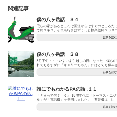
関連記事
僕の八ヶ岳話 ３４
僕らの家があるところは国道からはすぐのところだ
で約３キロ、それも行きはずうっと標高差約２００mの
記事を読む
僕の八ヶ岳話 ２８
3月下旬・・・いよいよ引越しの日になった 僕ら
れでもさすがに「キャリーちゃん」にはとても積みきれ
記事を読む
誰にでもわかるPAの話 ,１１
『ＰＡって何？ ６』 1870年代に「トーマス・エ
ル」が「電話機」を発明しました。 蓄音機は「f...
記事を読む