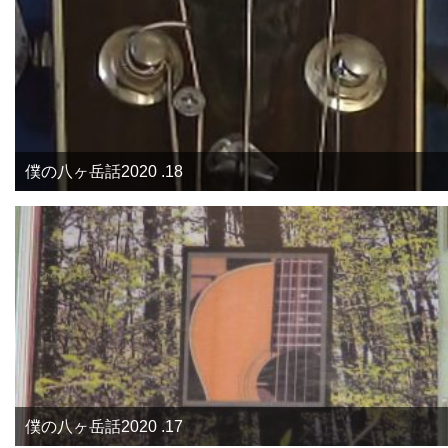
僕の八ヶ岳話2020 .18
僕の八ヶ岳話2020 .17