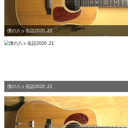
僕の八ヶ岳話2020 .22
僕の八ヶ岳話2020 .21