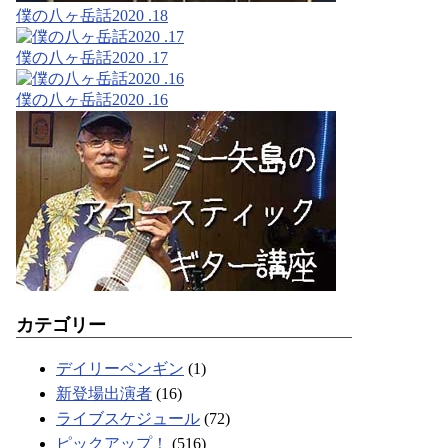
僕の八ヶ岳話2020 .18
僕の八ヶ岳話2020 .17
僕の八ヶ岳話2020 .16
カテゴリー
デイリーペンギン
(1)
新登場出演者
(16)
ライブスケジュール
(72)
ピックアップ！
(516)