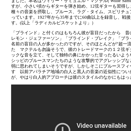
ました。本名はウィリー・サミュエル・マクテル( Willie Samu
すが、小さい頃からギターを弾き始め、12弦ギターも習得
種々の音楽を摂取し、ブルース、ラグ・タイム、スピリチュ
っています。1927年から35年までに60曲以上を録音し、戦
す。(以上「ラディカルビスケットより」）
「ブラインド」と付くのはもちろん彼が盲目だったから 昔
レモン・ジェファーソン」「ブラインド・ブレイク」「ブラ
名前の盲目の人が多かったのですが、そのほとんどが”超一
た マクテルも勿論そうで、彼のトレードマークの１２弦ギ
ックな音を立て、そして独特の鼻にかかった甘ったるいよう
シッピのブルースマンたちのような攻撃的でアグレッシブな
弱に思われてしまいそうですが、しかしそこにブルースフィ
す 以前アパラチア地域の白人と黒人の音楽の近似性につい
が、やはり白人的アプローチは彼のスタイルのなかにもはっ