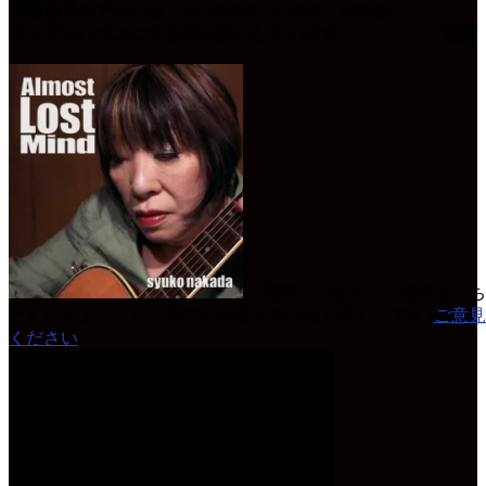
仲田修子のアルバム「ALMOST LOST MIND」
ペンギンハウスにてお取り扱いしています 「定価 
ご質問、ご意見、ご感想はこち
どんなちょっとした事でもお便り頂けると嬉しいです♪
ご意見
ください