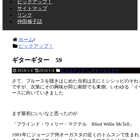
ピックアップ！
サイトマップ
リンク
仲田修子話
ホーム
ピックアップ！
ギターギター 59
2018/1/4
2018/1/4
ピックアップ！
,
ギターセミナー
さて、ブルースを聴きはじめた当初は主にミシシッピのそれ
ですが、次第にその興味が同じ南部でも東側、いわゆる「イ
ースに向いていきました
まず最初にいいなと思ったのが
「ブラインド・ウィリー・マクテル Blind Willie McTell」
1901年にジョージア州オーガスタの近くのトムスンで生まれ