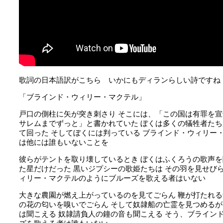
歌詞の日本語訳がこちら いかにもディランらしい詩ですね
「ブラインド・ウィリー・マクテル」
戸口の側柱に矢が突き刺さり
そこには、「この国は有罪を宣
サレムまでずっと」と書かれていた
ぼくは多くの犠牲者たち
て回った
そしてぼくには判っている
ブラインド・ウィリー
は他には誰もいないことを
彼らがテントを取り壊しているとき
ぼくはふくろうの歌声を
た星だけだった
黒いジプシーの歌姫たちは
その羽を見せび
ィリー・マクテルのようにブルーズを歌える者はいない
大きな農園が燃え上がっているのを見てごらん
鞭が打たれる
の花の匂いを嗅いでごらん
そして奴隷船の亡霊を見つめるが
は聞こえる
奴隷請負人の鐘の音も聞こえる
そう、ブライン