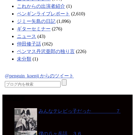
これからの出演者紹介
(1)
ペンギンライブレポート
(2,610)
ジミー矢島の日記
(1,096)
ギターセミナー
(276)
ニュース
(43)
仲田修子話
(162)
ペンマス丹沢亜郎の独り言
(226)
未分類
(1)
@penguin_koenji からのツイート
人気記事
みんなテレビっ子だった ７
僕の八ヶ岳話 ３６