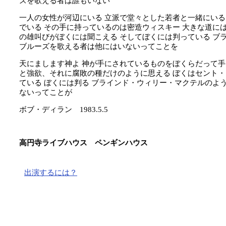
ズを歌える者は誰もいない
一人の女性が河辺にいる
立派で堂々とした若者と一緒にいる
でいる
その手に持っているのは密造ウィスキー
大きな道に
の雄叫びがぼくには聞こえる
そしてぼくには判っている
ブラ
ブルーズを歌える者は他にはいないってことを
天にまします神よ
神が手にされているものをぼくらだって手
と強欲、それに腐敗の種だけのように思える
ぼくはセント・
ている
ぼくには判る
ブラインド・ウィリー・マクテルのよ
ないってことが
ボブ・ディラン 1983.5.5
高円寺ライブハウス ペンギンハウス
出演するには？