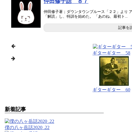
仲田修子話 ８７
仲田修子著；ダウンタウンブルース「２２」より 
「解読」し、特訓を始めた。 「あのね、最初ト...
記事を
ギターギター 58
ギターギター 60
新着記事
僕の八ヶ岳話2020 .22