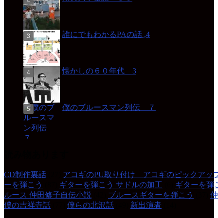
誰にでもわかるPAの話 ,4
懐かしの６０年代 3
僕のブルースマン列伝 ７
読み物あります
CD制作裏話
(27)
アコギのPU取り付け アコギのピックアッ
ーを弾こう
(87)
ギターを弾こう サドルの加工
(6)
ギターを弾
ルース 仲田修子自伝小説
(42)
ブルースギターを弾こう
(37)
仲
僕の吉祥寺話
(77)
僕らの北沢話
(49)
新出演者
(14)