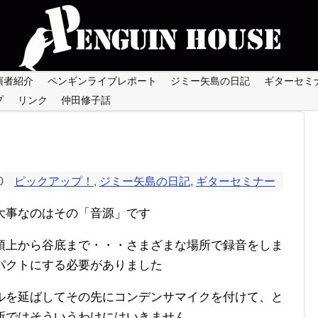
演者紹介
ペンギンライブレポート
ジミー矢島の日記
ギターセミ
プ
リンク
仲田修子話
0
ピックアップ！
,
ジミー矢島の日記
,
ギターセミナー
大事なのはその「音源」です
頂上から谷底まで・・・さまざまな場所で録音をしま
パクトにする必要がありました
ルを延ばしてその先にコンデンサマイクを付けて、と
所ではそういうわけにはいきません