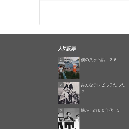
人気記事
僕の八ヶ岳話 ３６
みんなテレビっ子
７
懐かしの６０年代 3