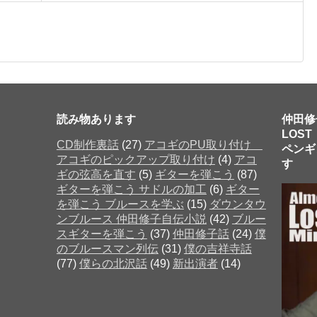
読み物あります
仲田修
LOST
CD制作裏話
(27)
アコギのPU取り付け
ペンギ
アコギのピックアップ取り付け
(4)
アコ
す 
ギの弦高を直す
(5)
ギターを弾こう
(87)
ギターを弾こう サドルの加工
(6)
ギター
を弾こう ブルースを学ぶ
(15)
ダウンタウ
だった
ンブルース 仲田修子自伝小説
(42)
ブルー
スギターを弾こう
(37)
仲田修子話
(24)
僕
のブルースマン列伝
(31)
僕の吉祥寺話
(77)
僕らの北沢話
(49)
新出演者
(14)