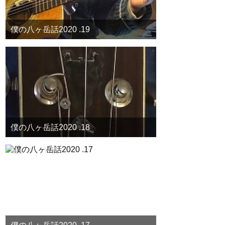
僕の八ヶ岳話2020 .19
僕の八ヶ岳話2020 .18