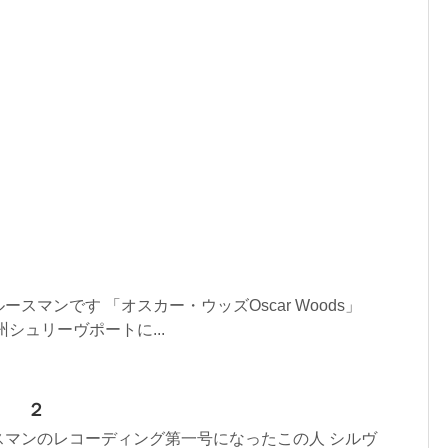
スマンです 「オスカー・ウッズOscar Woods」
州シュリーヴポートに...
ス ２
スマンのレコーディング第一号になったこの人 シルヴ