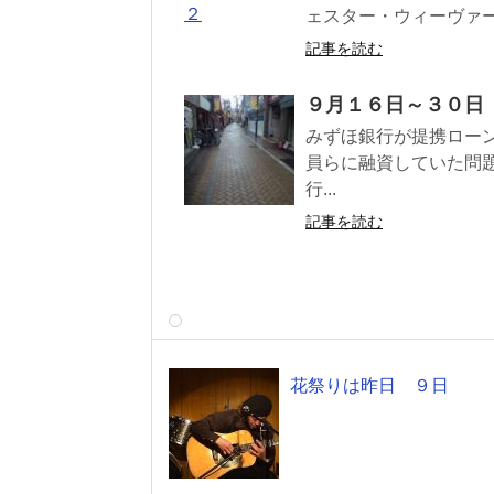
ェスター・ウィーヴァー Sylv
記事を読む
９月１６日～３０日
みずほ銀行が提携ロー
員らに融資していた問
行...
記事を読む
花祭りは昨日 ９日