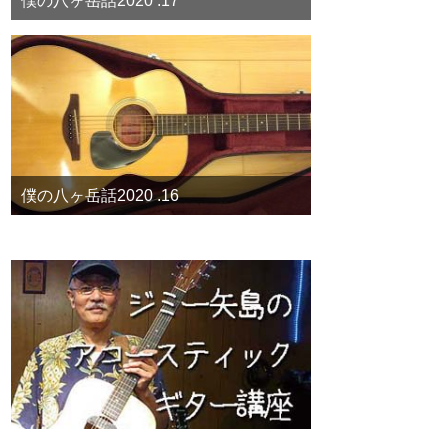
僕の八ヶ岳話2020 .17
僕の八ヶ岳話2020 .16