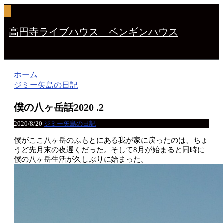
高円寺ライブハウス ペンギンハウス
ホーム
ジミー矢島の日記
僕の八ヶ岳話2020 .2
2020/8/20
ジミー矢島の日記
僕がここ八ヶ岳のふもとにある我が家に戻ったのは、ちょ
うど先月末の夜遅くだった。そして8月が始まると同時に
僕の八ヶ岳生活が久しぶりに始まった。