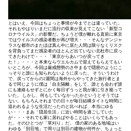
とはいえ、今回はちょっと事情が今までとは違っていた。
それもやはりいまだに流行の収束が見えてこない「新型コ
ロナウイルス」の影響だ。ちょうど僕が離れる直前に東京
ではウイルスの感染者数が再び増大・・・そんなデンジャ
ラスな都市のまたほぼ真ん中に居た人間は限りなくリスク
を背負ってまだ感染者のほとんど出ていない北杜市に戻っ
てきたわけで・・・「東京からあいつが戻ってき
た！」・・・と本来ならウエルカムで迎えてもらえてもい
いところが、今回は厳戒態勢のさ中まるで隠密のようにこ
っそりと誰にも知られないように戻った。
そういうわけ
で、戻ってからの2週間は海外からやってきた旅行者とま
るで同じように僕は「自主隔離」をして、誰とも会わず誰
にも連絡もせずとにかく毎日ずうっと我が家に引き籠って
いた。
しかし、何もしていなかったかというとそうでは
ない。もちろんそれまでの日々が毎日結構タイトな時間に
追われるような生活だったのと比べれば、本当にゆる
い・・・まあ「隠居生活」に近い時間を過ごしていた
が・・・それでも家に居ればやることはいくらでもあっ
た。そのひとつが「草刈り」だ。
僕の家のある地域はい
わゆる「別荘地」で周りは別荘の建物が何件か、ちょっと