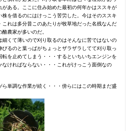
れがある。ここに住み始めた最初の何年かはススキが
い株を借るのにはけっこう苦労した。今はそのススキ
・これは多分昔このあたりが牧草地だった名残なんだ
の酪農家が多いのだ。
は細くて薄いので刈り取るのはそんなに苦ではないの
伸びるのと葉っぱがちょっとザラザラしてて刈り取っ
回転を止めてしまう・・・するといちいちエンジンを
かなければならない・・・これがけっこう面倒なの
がら単調な作業が続く・・・傍らにはこの時期まだ盛