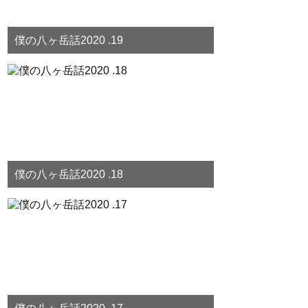
僕の八ヶ岳話2020 .19
僕の八ヶ岳話2020 .18