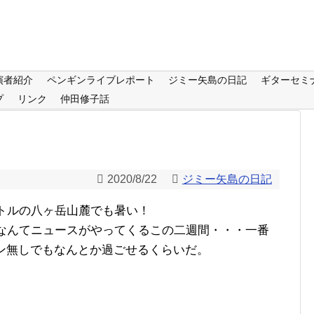
演者紹介
ペンギンライブレポート
ジミー矢島の日記
ギターセミ
プ
リンク
仲田修子話
2020/8/22
ジミー矢島の日記
ットルの八ヶ岳山麓でも暑い！
度なんてニュースがやってくるこの二週間・・・一番
コン無しでもなんとか過ごせるくらいだ。