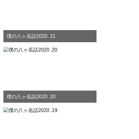
僕の八ヶ岳話2020 .21
僕の八ヶ岳話2020 .20