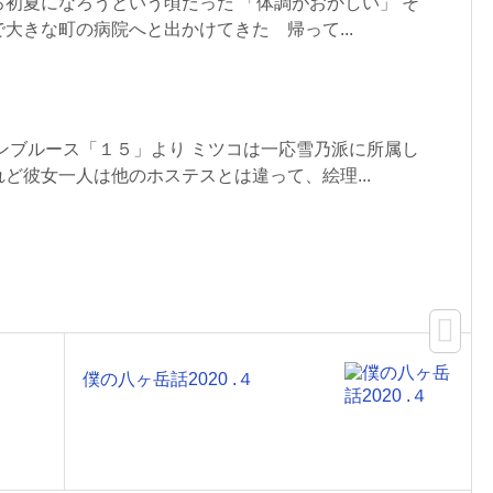
初夏になろうという頃だった 「体調がおかしい」 そ
大きな町の病院へと出かけてきた 帰って...
ンブルース「１５」より ミツコは一応雪乃派に所属し
ど彼女一人は他のホステスとは違って、絵理...
僕の八ヶ岳話2020 .４