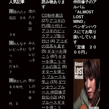
人気記事
読み物ありま
仲田修子のア
す
ルバム
僕の
「ALMOST
CD制作裏話
LOST
八ヶ
(27)
アコギの
MIND」
岳
PU取り付け
ペンギンハウ
話
アコギのピッ
スにてお取り
３６
クアップ取り
扱いしていま
付け
(4)
アコギ
す
みん
の弦高を直す
「定価 ２０
なテ
(5)
ギターを弾
００円」
レビ
こう
(87)
ギタ
っ子
ーを弾こう サ
だった
ドルの加工
(6)
ギターを弾こ
７
う ブルースを
懐か
学ぶ
(15)
ダウ
しの
ンタウンブル
６０
ース 仲田修子
自伝小説
(42)
年
ブルースギタ
代 3
ーを弾こう