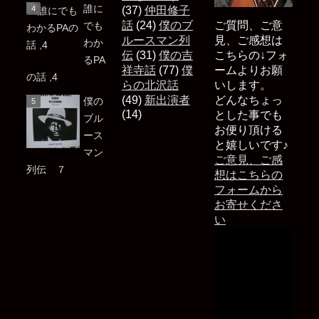
誰に
(37)
仲田修子
話
(24)
僕のブ
ご質問、ご意
でも
ルースマン列
見、ご感想は
わか
伝
(31)
僕の吉
こちらの↓フォ
るPA
祥寺話
(77)
僕
ームよりお願
の話 ,4
らの北沢話
いします。
(49)
新出演者
どんなちょっ
僕の
(14)
とした事でも
ブル
お便り頂ける
ース
と嬉しいです♪
マン
ご意見、ご感
列伝 ７
想はこちらの
フォームから
お寄せくださ
い