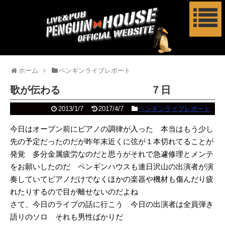
ホーム
ペンギンライブレポート
歌が伝わる ７日
2013/1/7
2017/4/7
ペンギンライブレポート
今日はオープン前にピアノの調律が入った 本当はもう少し
先の予定だったのだが昨年末近くに弦が１本切れてることが
発覚 多分金属疲労なのだと思うがそれで急遽修理とメンテ
をお願いしたのだ ペンギンハウスも連日沢山の出演者が演
奏していてピアノだけでなくほかの楽器や機材も傷んだり疲
れたりするので目が離せないのだよね
さて、今日のライブの話に行こう 今日の出演者は全員弾き
語りのソロ それも男性ばかりだ