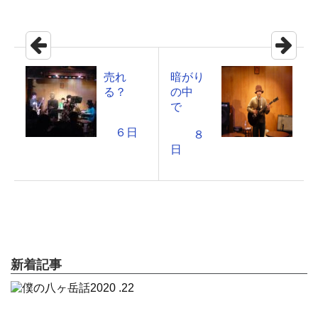
売れ
暗がり
る？
の中
で
６日
８
日
新着記事