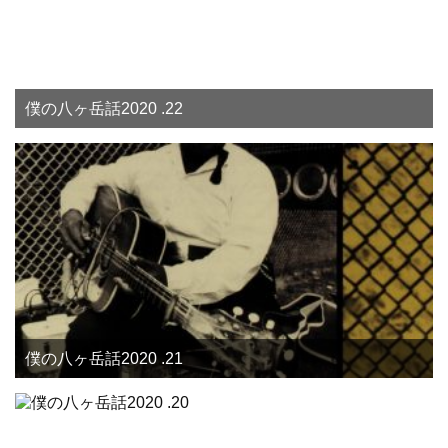
僕の八ヶ岳話2020 .22
僕の八ヶ岳話2020 .21