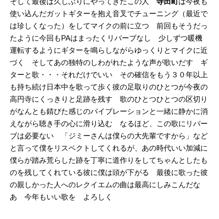
そして最後は久しぶりにやってきたこの人
寺田町
は今夜も
使い込んだガットギターを抱え音叉でチューニング（最近で
は珍しくなった）をしてマイクの前に立つ 前回もそうだっ
たように今回もPAはまったくリバーブなし 少しずつ暖機
運転するようにギターを鳴らしながらゆっくりとマイクに近
づく そしてあの独特のしわがれたような声が歌いだす ギ
ターと歌・・・それだけでいい その確信をもう３０年以上
も持ち続け日本中を歌って歩く彼の足取りのひとつが今夜の
高円寺にくっきりと足跡を残す 歌のひとつひとつの区切り
がなんとも錆びた感じのバイブレーションと一緒に静かに消
えながら聴き手の心に滑り込む なるほど、この歌にリバー
ブは必要ない 「ジミーさんは僕らの大先輩ですから」など
と言って僕をリスペクトしてくれるが、あの時代いい加減に
僕らが踏み荒らした跡を丁寧に道作りをしてちゃんとしたも
のを残してくれている彼に僕は頭が下がる 最後に歌った彼
の親しかった人へのレクイエムの曲は最高にしみこんだな
あ 今年もいい歌を よろしく