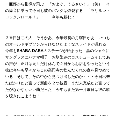
ー亜郎から指導が飛ぶ 「およぐ、うるさい！」（笑） そ
の爆音に乗って今日も彼のパンクは炸裂する 「ラリルレ・
ロックンロール！」・・・今年も頼むよ！
３番目はこの人 そうかあ、今年最初の月曜日かあ いつも
のオールドギブソンからひなびたようなスライドが漏れる
今年も
SHABA-DABA
のステージが始まった 黒のシャツに
サングラスにパナマ帽子 お馴染みのコスチュームそしてあ
の声が 正月は元旦だけ休んで２日からお店をやったという
彼は今年も早々からこの高円寺の飲んだくれの夜を見つめて
いる そして、その中から見つけ出したのか・・・今日出来
たばかりだと言って新曲を２つ披露 まだ未完成だと言って
たがなかなかいい曲だった 今年もまた第一月曜日は彼の歌
を聴きにこようね！