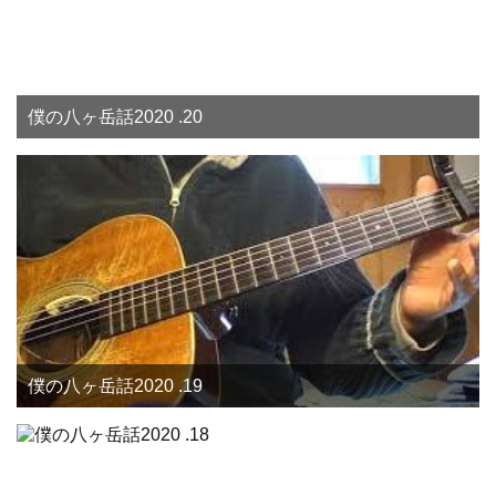
僕の八ヶ岳話2020 .20
僕の八ヶ岳話2020 .19