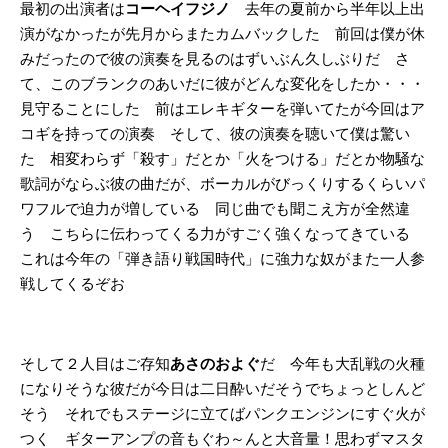
最初の出演者は
コーヘイフジノ
去年の夏前から半年以上出
演がなかったが先月からまたカムバックした 前回は僕が休
みだったので彼の演奏を見るのはずいぶん久しぶりだ さ
て、このブランクのあいだに彼がどんな変化をしたか・・・
見守ることにした 前はエレキギターを弾いてたが今回はア
コギを持っての演奏 そして、彼の演奏を聴いて僕は驚い
た 相変わらず「殺す」だとか「火をつける」だとか物騒な
歌詞がならぶ彼の曲だが、ボーカルがびっくりするくらいパ
ワフルで迫力が増している 同じ曲でも聞こえ方が全然違
う こちらに伝わってくる力がすごく強くなってきている
これは今年の「弾き語り戦国時代」に強力な奴がまた一人参
戦してくるぞお
そして２人目はご存知
あさのおよぐ
だ 今年も大乱戦の火種
になりそうな彼だが今日は二日酔いだそうでちょっとしんど
そう それでもステージに立てばパンクエンジンにすぐ火が
つく ギターアンプの音もぐわ～んと大音量！思わずマスタ