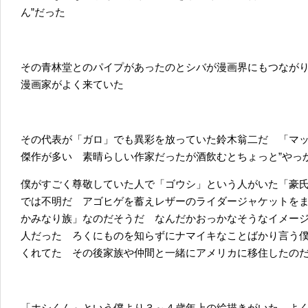
ん”だった
その青林堂とのパイプがあったのとシバが漫画界にもつなが
漫画家がよく来ていた
その代表が「ガロ」でも異彩を放っていた鈴木翁二だ 「マ
傑作が多い 素晴らしい作家だったが酒飲むとちょっと”やっ
僕がすごく尊敬していた人で「ゴウシ」という人がいた「豪
では不明だ アゴヒゲを蓄えレザーのライダージャケットを
かみなり族」なのだそうだ なんだかおっかなそうなイメー
人だった ろくにものを知らずにナマイキなことばかり言う
くれてた その後家族や仲間と一緒にアメリカに移住したの
「ホシくん」という僕より３～４歳年上の絵描きがいた よ