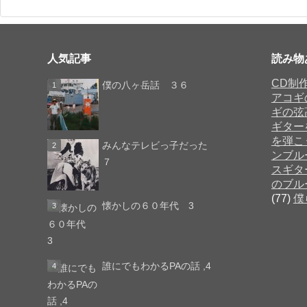
人気記事
読み物
CD制
僕の八ヶ岳話 ３６
アコギ
ギの弦
ギター
を弾こ
みんなテレビっ子だった
ンブル
７
スギタ
のブル
(77)
僕
懐かしの６０年代 3
誰にでもわかるPAの話 ,4