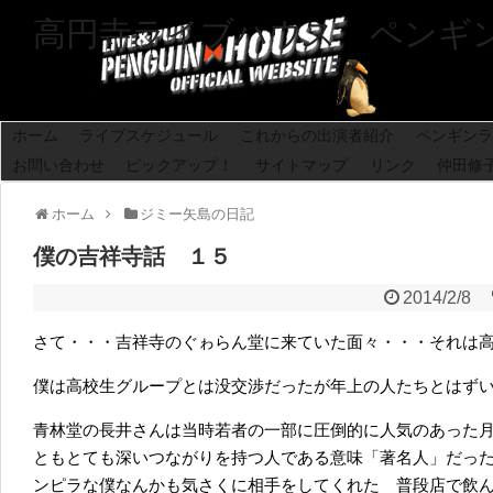
高円寺ライブハウス ペンギ
ホーム
ライブスケジュール
これからの出演者紹介
ペンギンラ
お問い合わせ
ピックアップ！
サイトマップ
リンク
仲田修
ホーム
ジミー矢島の日記
僕の吉祥寺話 １５
2014/2/8
さて・・・吉祥寺のぐゎらん堂に来ていた面々・・・それは
僕は高校生グループとは没交渉だったが年上の人たちとはず
青林堂の長井さんは当時若者の一部に圧倒的に人気のあった
ともとても深いつながりを持つ人である意味「著名人」だっ
ンピラな僕なんかも気さくに相手をしてくれた 普段店で飲ん