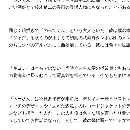
ごい酒好きで鈴木翁二の漫画の登場人物にもなったことがあ
同じく絵描きで「のってくん」という友人もいた 彼は僕の
「ジャグ」を吹くのが上手くて初期の武蔵野タンポポ団のメ
のちにシバのアルバムに１曲参加している 彼には色々お世
「キヨシ」は本名ではない 当時ぐゎらん堂の従業員でもあ
の北海道に帰りむこうで写真館を営んでいる 今でもたまに
「ヘーさん」は羽良多平吉が本名だ デザイナー兼イラスト
マッチのデザインや「あがた森魚」のレコードジャケットのデ
ンなども担当した人だ この人も僕は色々な話を言ったり聞
りしていてお世話になった そして、彼の隣に写っている女