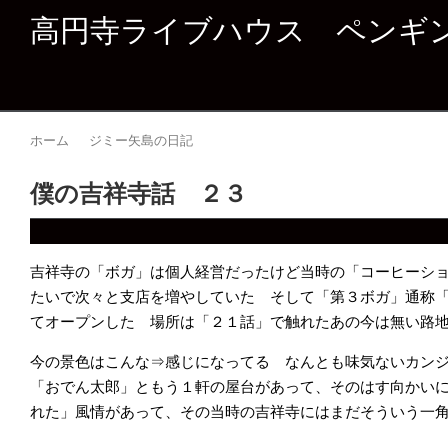
高円寺ライブハウス ペンギ
ホーム
ジミー矢島の日記
僕の吉祥寺話 ２３
吉祥寺の「ボガ」は個人経営だったけど当時の「コーヒーシ
たいで次々と支店を増やしていた そして「第３ボガ」通称
てオープンした 場所は「２１話」で触れたあの今は無い路
今の景色はこんな⇒感じになってる なんとも味気ないカン
「おでん太郎」ともう１軒の屋台があって、そのはす向かい
れた」風情があって、その当時の吉祥寺にはまだそういう一