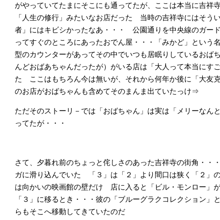
がやっていてたまにそこにも通ってたが、ここは本当に吉祥寺
「人生の修行」みたいなお店だった 当時の吉祥寺にはそう
者」にはキビシかったなあ・・・ 公園通りを中央線のガー
ってすぐのところにあったおでん屋・・・「みかど」という
型のカウンターがあっ
てその中でいつも居眠りしているおば
んどおばあちゃんだったが）がいる店は「大人って本当にす
た ここはもちろん今は無いが、それから何年か後に「大友
のお店がおばちゃんも含めてそのまんま出ていたっけ⇒
ただそのストーリ－では「おばちゃん」は実は「メリーなん
ってたが・・・
さて、夕暮れ前のちょっと侘しさのあった吉祥寺の街角・・
ガに滑り込んでいた 「３」は「２」より間口は狭く「２」
は向かいの映画館の壁だけ 店に入ると「ビル・モンロー」
「３」に移るとき・・・彼の「ブルーグラクコレクション」
らもそこへ移動してきていたのだ