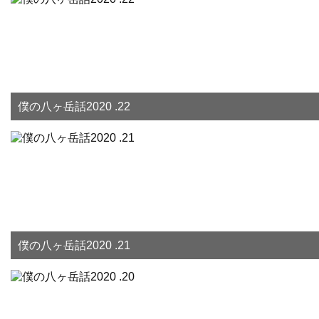
僕の八ヶ岳話2020 .22
僕の八ヶ岳話2020 .21