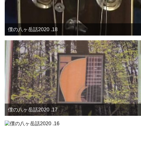
僕の八ヶ岳話2020 .18
僕の八ヶ岳話2020 .17