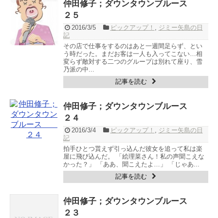
仲田修子；ダウンタウンブルース
２５
2016/3/5
ピックアップ！
,
ジミー矢島の日
記
その店で仕事をするのはあと一週間足らず、とい
う時だった。まだお客は一人も入ってこない…相
変らず敵対する二つのグループは別れて座り、雪
乃派の中...
記事を読む
仲田修子；ダウンタウンブルース
２４
2016/3/4
ピックアップ！
,
ジミー矢島の日
記
拍手ひとつ貰えず引っ込んだ彼女を追って私は楽
屋に飛び込んだ。 「絵理菜さん！私の声聞こえな
かった？」 「ああ、聞こえたよ…」 「じゃあ...
記事を読む
仲田修子；ダウンタウンブルース
２３