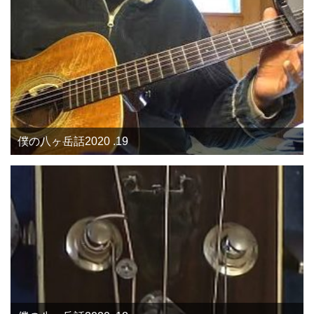
僕の八ヶ岳話2020 .19