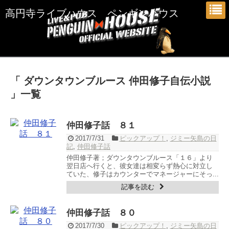
高円寺ライブハウス ペンギンハウス
「 ダウンタウンブルース 仲田修子自伝小説
」一覧
仲田修子話 ８１
2017/7/31
ピックアップ！
,
ジミー矢島の日
記
,
仲田修子話
仲田修子著；ダウンタウンブルース「１６」より
翌日店へ行くと、彼女達は相変らず熱心に対立し
ていた、修子はカウンターでマネージャーにそっ...
記事を読む
仲田修子話 ８０
2017/7/30
ピックアップ！
,
ジミー矢島の日