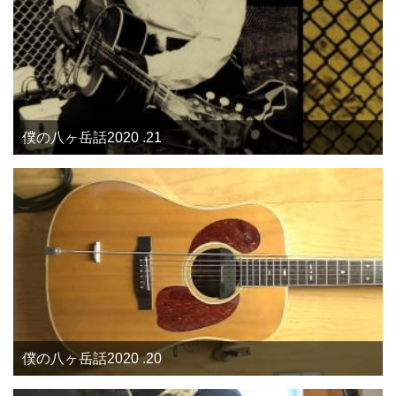
僕の八ヶ岳話2020 .21
僕の八ヶ岳話2020 .20