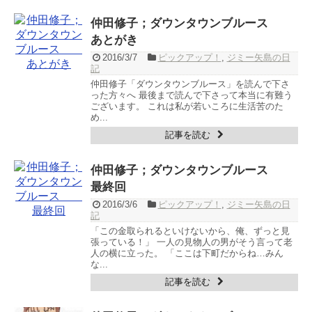
仲田修子；ダウンタウンブルース
あとがき
2016/3/7
ピックアップ！
,
ジミー矢島の日
記
仲田修子「ダウンタウンブルース」を読んで下さ
った方々へ 最後まで読んで下さって本当に有難う
ございます。 これは私が若いころに生活苦のた
め...
記事を読む
仲田修子；ダウンタウンブルース
最終回
2016/3/6
ピックアップ！
,
ジミー矢島の日
記
「この金取られるといけないから、俺、ずっと見
張っている！」 一人の見物人の男がそう言って老
人の横に立った。 「ここは下町だからね…みん
な...
記事を読む