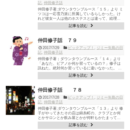
記
,
仲田修子話
仲田修子著;ダウンタウンブルース「１５」より ミ
ツコは一応雪乃派に所属しているらしかった。け
れど彼女一人は他のホステスとは違って、絵理...
記事を読む
仲田修子話 ７９
2017/7/29
ピックアップ！
,
ジミー矢島の日
記
,
仲田修子話
仲田修子著；ダウンタウンブルース「１４」より
「あなた、ピアノか何か習っているの？」修子は
訊ねた。絶対何か習っているに違いなかった。 ...
記事を読む
仲田修子話 ７８
2017/7/28
ピックアップ！
,
ジミー矢島の日
記
,
仲田修子話
仲田修子著;ダウンタウンブルース「１３」より 修
子がやってきたその店は錦糸町の、クラブとか何
とかサロンとか飲み屋とかが何軒もかたまって...
記事を読む