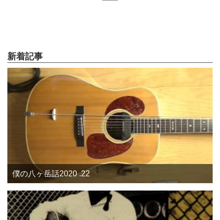
新着記事
僕の八ヶ岳話2020 .22