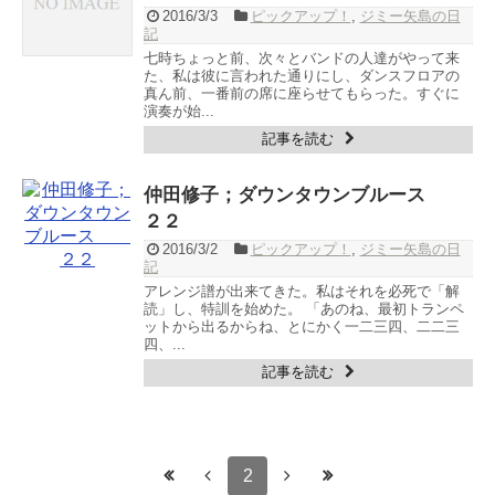
2016/3/3
ピックアップ！
,
ジミー矢島の日
記
七時ちょっと前、次々とバンドの人達がやって来
た、私は彼に言われた通りにし、ダンスフロアの
真ん前、一番前の席に座らせてもらった。すぐに
演奏が始...
記事を読む
仲田修子；ダウンタウンブルース
２２
2016/3/2
ピックアップ！
,
ジミー矢島の日
記
アレンジ譜が出来てきた。私はそれを必死で「解
読」し、特訓を始めた。 「あのね、最初トランペ
ットから出るからね、とにかく一二三四、二二三
四、...
記事を読む
2