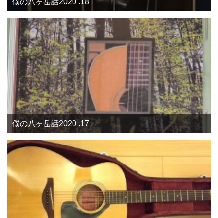
僕の八ヶ岳話2020 .18
僕の八ヶ岳話2020 .17